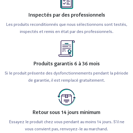
une utilisation quotidienne confortable. Elle est
Inspectés par des professionnels
également compatible avec la charge rapide de 18W, ce
qui réduit le temps d'attente pour retrouver une batterie
Les produits reconditionnés que nous sélectionnons sont testés,
inspectés et remis en état par des professionnels.
pleine.
Au niveau de la connectivité, le Huawei P30 Lite offre de
multiples options avec le Wi-Fi, le Bluetooth 4.2, la NFC et
Produits garantis 6 à 36 mois
le port USB Type-C. Son espace de stockage de 256 Go
Si le produit présente des dysfonctionnements pendant la période
permet de stocker aisément toutes vos applications,
de garantie, il est remplacé gratuitement.
photos et vidéos, tout en étant extensible via une carte
microSD. À titre de comparaison, le Huawei P30 Lite se
distingue de sa version précédente le P20 Lite par des
améliorations notables au niveau de l’appareil photo et de
Retour sous 14 jours minimum
la surface d’affichage, la rendant tout aussi attractive,
Essayez le produit chez vous pendant au moins 14 jours. S'il ne
voire plus.
vous convient pas, renvoyez-le au marchand.