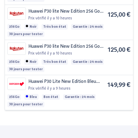
Huawei P30 lite New Edition 256 Go
125,00 €
Noir minuit
Prix vérifié
il y a 10 heures
256Go
Noir
Très bon état
Garantie : 24 mois
30 jours pour tester
Huawei P30 lite New Edition 256 Go
125,00 €
Noir minuit
Prix vérifié
il y a 10 heures
256Go
Noir
Très bon état
Garantie : 24 mois
30 jours pour tester
Huawei P30 Lite New Edition Bleu
149,99 €
Paon 256 Go Débloqué
Prix vérifié
il y a 9 heures
256Go
Bleu
Bon état
Garantie : 24 mois
30 jours pour tester