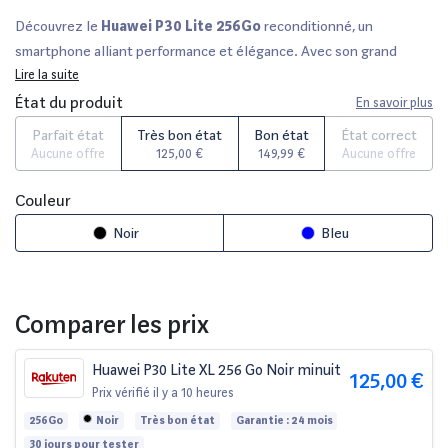
Découvrez le
Huawei P30 Lite 256Go
reconditionné, un
smartphone alliant performance et élégance. Avec son grand
écran de 6,15 pouces, il offre une expérience visuelle immersive.
Lire la suite
Confié à des experts, chaque appareil a été soigneusement vérifié
État du produit
En savoir plus
et est proposé en
état parfait
,
très bon état
,
bon état
ou
état
Parfait état
Très bon état
Bon état
État correct
correct
, avec une garantie de
12 à 36 mois
selon le vendeur.
Aucune offre
125,00 €
149,99 €
Aucune offre
Profitez de notre délai de rétractation de 14 jours. Comparez les
meilleures offres sur des plateformes réputées comme Fnac, Darty,
Couleur
et Amazon pour faire le choix qui vous convient le mieux.
Noir
Bleu
Comparer les prix
Huawei P30 Lite XL 256 Go Noir minuit
125,00 €
Prix vérifié
il y a 10 heures
256Go
Noir
Très bon état
Garantie : 24 mois
30 jours pour tester