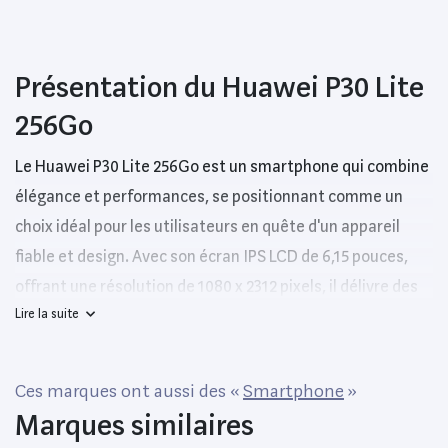
Présentation du Huawei P30 Lite
256Go
Le Huawei P30 Lite 256Go est un smartphone qui combine
élégance et performances, se positionnant comme un
choix idéal pour les utilisateurs en quête d'un appareil
fiable et design. Avec son écran IPS LCD de 6,15 pouces,
offrant une résolution de 1080 x 2312 pixels, il délivre des
Lire la suite
couleurs éclatantes et un excellent contraste,
permettant une expérience visuelle immersive que ce soit
pour regarder des vidéos ou jouer à des jeux.
Ces marques ont aussi des «
Smartphone
»
Marques similaires
En termes de performances, ce modèle est powered by un