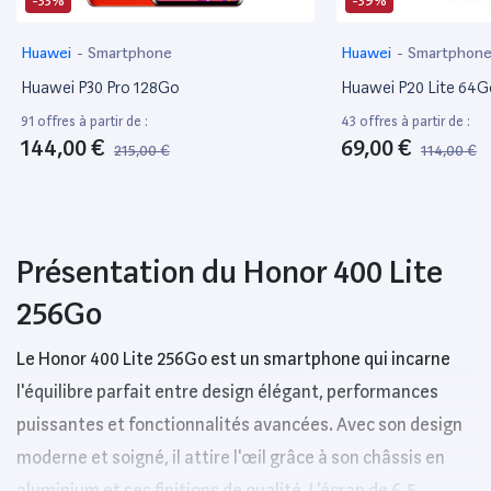
-33%
-39%
Huawei
-
Smartphone
Huawei
-
Smartphon
Huawei P30 Pro 128Go
Huawei P20 Lite 64G
91 offres à partir de :
43 offres à partir de :
144,00 €
69,00 €
215,00 €
114,00 €
Présentation du Honor 400 Lite
256Go
Le Honor 400 Lite 256Go est un smartphone qui incarne
l'équilibre parfait entre design élégant, performances
puissantes et fonctionnalités avancées. Avec son design
moderne et soigné, il attire l'œil grâce à son châssis en
aluminium et ses finitions de qualité. L'écran de 6,5