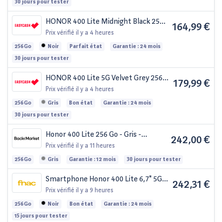
30 jours pour tester
HONOR 400 Lite Midnight Black 256
164,99 €
Go
Prix vérifié
il y a 4 heures
256Go
Noir
Parfait état
Garantie : 24 mois
30 jours pour tester
HONOR 400 Lite 5G Velvet Grey 256
179,99 €
Go
Prix vérifié
il y a 4 heures
256Go
Gris
Bon état
Garantie : 24 mois
30 jours pour tester
Honor 400 Lite 256 Go - Gris -
242,00 €
Débloqué
Prix vérifié
il y a 11 heures
256Go
Gris
Garantie : 12 mois
30 jours pour tester
Smartphone Honor 400 Lite 6,7" 5G
242,31 €
Double Nano SIM 256 Go Velvet Black
Prix vérifié
il y a 9 heures
256Go
Noir
Bon état
Garantie : 24 mois
15 jours pour tester