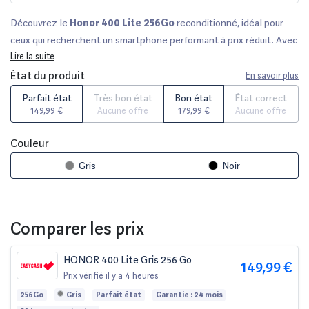
Découvrez le
Honor 400 Lite 256Go
reconditionné, idéal pour
ceux qui recherchent un smartphone performant à prix réduit. Avec
sa capacité de
Lire la suite
256 Go
, profitez d’un espace de stockage généreux
pour toutes vos photos et applications. Ce modèle est
État du produit
En savoir plus
soigneusement vérifié par des experts et disponible en plusieurs
Parfait état
Très bon état
Bon état
État correct
états cosmétiques, garantissant ainsi un choix adapté à vos
149,99 €
Aucune offre
179,99 €
Aucune offre
besoins et votre budget. Vous bénéficiez d’un délai de rétractation
de 14 jours et d'une garantie allant jusqu'à
36 mois
, selon le
Couleur
vendeur. Comparez ce produit sur des plateformes réputées telles
Gris
Noir
que
Back Market
et
Cdiscount
pour trouver l’offre qui vous
convient le mieux.
Comparer les prix
HONOR 400 Lite Gris 256 Go
149,99 €
Prix vérifié
il y a 4 heures
256Go
Gris
Parfait état
Garantie : 24 mois