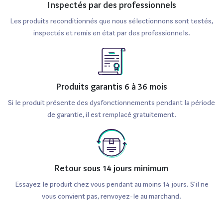
Peut-on changer la batterie d’un
Inspectés par des professionnels
Honor 400 Lite 256Go reconditionné ?
Les produits reconditionnés que nous sélectionnons sont testés,
inspectés et remis en état par des professionnels.
Oui, comme tout smartphone, la batterie du Honor 400
Lite 256Go peut être changée. Il est recommandé de se
tourner vers des professionnels pour une intervention de
qualité.
Produits garantis 6 à 36 mois
Le Honor 400 Lite 256Go
Si le produit présente des dysfonctionnements pendant la période
de garantie, il est remplacé gratuitement.
reconditionné est-il à jour avec les
mises à jour de sécurité ?
Les appareils reconditionnés sont souvent remis à jour
Retour sous 14 jours minimum
avec les dernières versions de sécurité avant d'être mis
Essayez le produit chez vous pendant au moins 14 jours. S'il ne
en vente, garantissant ainsi une protection optimale
vous convient pas, renvoyez-le au marchand.
contre les menaces.