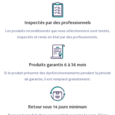
Puis-je me faire rembourser si je ne
suis pas satisfait de mon Samsung
Galaxy S21+ 128Go reconditionné ?
Inspectés par des professionnels
Oui, la plupart des vendeurs fiables offrent un délai de
Les produits reconditionnés que nous sélectionnons sont testés,
inspectés et remis en état par des professionnels.
rétractation d'au moins 14 jours, ce qui vous permet de
tester l'appareil et d'obtenir un remboursement si celui-ci
ne répond pas à vos attentes.
Le Samsung Galaxy S21+ 128Go
Produits garantis 6 à 36 mois
reconditionné vient-il avec des
Si le produit présente des dysfonctionnements pendant la période
de garantie, il est remplacé gratuitement.
accessoires ?
Généralement, un Samsung Galaxy S21+ 128Go
reconditionné est vendu avec les accessoires de base,
Retour sous 14 jours minimum
tels qu'un chargeur et un câble USB. Toutefois, il est