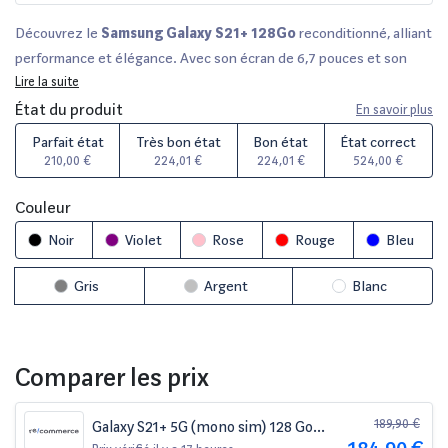
Découvrez le
Samsung Galaxy S21+ 128Go
reconditionné, alliant
performance et élégance. Avec son écran de 6,7 pouces et son
design raffiné, il offre une expérience visuelle immersive. Tous nos
Lire la suite
smartphones reconditionnés sont rigoureusement vérifiés par des
État du produit
En savoir plus
experts, avec un délai de rétractation de 14 jours. Choisissez parmi
Parfait état
Très bon état
Bon état
État correct
plusieurs états cosmétiques tels que
Parfait
,
Très bon
et
Bon
210,00 €
224,01 €
224,01 €
524,00 €
état
, et profitez d'une garantie de 12 à 36 mois selon le vendeur.
Comparez ce modèle sur des plateformes fiables comme Fnac,
Couleur
Darty et Amazon pour trouver l'offre qui vous correspond !
Noir
Violet
Rose
Rouge
Bleu
Gris
Argent
Blanc
Comparer les prix
189,90 €
Galaxy S21+ 5G (mono sim) 128 Go