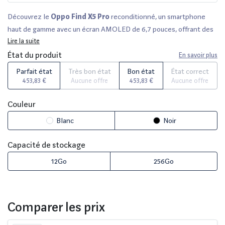
Découvrez le
Oppo Find X5 Pro
reconditionné, un smartphone
haut de gamme avec un écran AMOLED de 6,7 pouces, offrant des
couleurs vives et des détails précis. Avec une capacité de 256 Go, il
Lire la suite
assure un espace suffisant pour toutes vos applications et photos.
État du produit
En savoir plus
Tous nos produits sont minutieusement vérifiés par des experts et
Parfait état
Très bon état
Bon état
État correct
proposent une garantie de 12 à 36 mois, selon le vendeur. Profitez
453,83 €
Aucune offre
453,83 €
Aucune offre
d'un délai de rétractation de 14 jours et d'options en parfait état,
très bon état, bon état ou état correct. Comparez les meilleures
Couleur
offres sur des plateformes réputées comme Fnac, Darty et Back
Blanc
Noir
Market pour dénicher votre smartphone à un prix avantageux.
Capacité de stockage
12Go
256Go
Comparer les prix