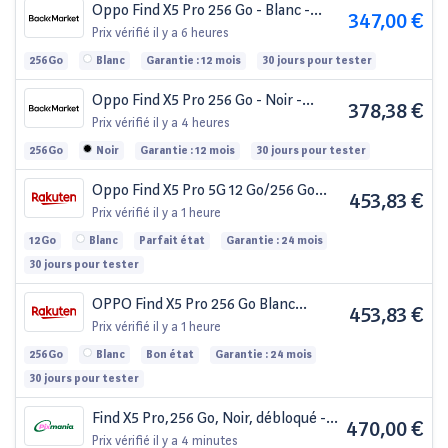
Oppo Find X5 Pro 256 Go - Blanc -
347,00 €
Débloqué
Prix vérifié
il y a 6 heures
256Go
Blanc
Garantie : 12 mois
30 jours pour tester
Oppo Find X5 Pro 256 Go - Noir -
378,38 €
Débloqué - Dual-SIM
Prix vérifié
il y a 4 heures
256Go
Noir
Garantie : 12 mois
30 jours pour tester
Oppo Find X5 Pro 5G 12 Go/256 Go
453,83 €
Blanc (Blanc céramique) Double SIM
Prix vérifié
il y a 1 heure
CPH2305
12Go
Blanc
Parfait état
Garantie : 24 mois
30 jours pour tester
OPPO Find X5 Pro 256 Go Blanc
453,83 €
céramique
Prix vérifié
il y a 1 heure
256Go
Blanc
Bon état
Garantie : 24 mois
30 jours pour tester
Find X5 Pro,256 Go, Noir, débloqué -
470,00 €
Excellent état
Prix vérifié
il y a 4 minutes