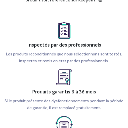
ans si utilisés avec soin et rechargés avec précaution.
Puis-je mettre à jour le système
d'exploitation de mon Oppo Find X5
Pro reconditionné ?
Inspectés par des professionnels
Oui, les Oppo Find X5 Pro reconditionnés peuvent recevoir
Les produits reconditionnés que nous sélectionnons sont testés,
des mises à jour logicielles, tout comme leurs homologues
inspectés et remis en état par des professionnels.
neufs. Assurez-vous simplement que le système est
encore supporté par le fabricant.
Est-ce que l'appareil photo du Oppo
Produits garantis 6 à 36 mois
Find X5 Pro est suffisant pour des
Si le produit présente des dysfonctionnements pendant la période
de garantie, il est remplacé gratuitement.
photos professionnelles ?
Avec ses trois capteurs de haute résolution et ses