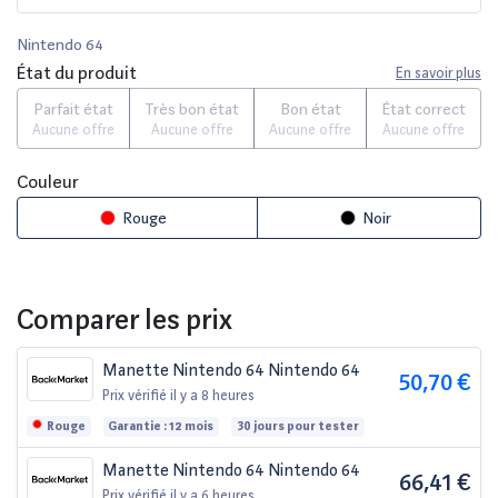
Nintendo 64
État du produit
En savoir plus
Parfait état
Très bon état
Bon état
État correct
Aucune offre
Aucune offre
Aucune offre
Aucune offre
Couleur
Rouge
Noir
Comparer les prix
Manette Nintendo 64 Nintendo 64
50,70 €
Prix vérifié
il y a 8 heures
Rouge
Garantie : 12 mois
30 jours pour tester
Manette Nintendo 64 Nintendo 64
66,41 €
Prix vérifié
il y a 6 heures