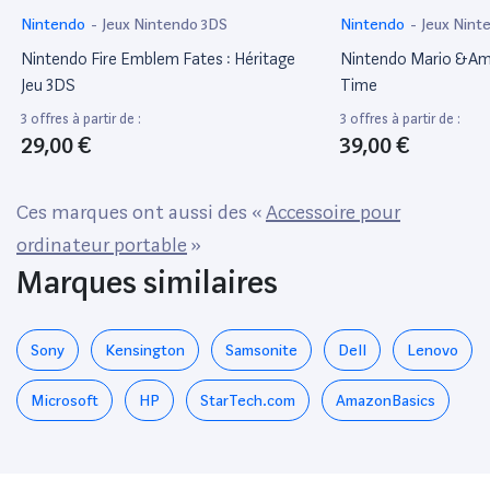
Nintendo
-
Jeux Nintendo 3DS
Nintendo
-
Jeux Nint
Nintendo Fire Emblem Fates : Héritage
Nintendo Mario &Amp;
Jeu 3DS
Time
3 offres à partir de :
3 offres à partir de :
29,00 €
39,00 €
Ces marques ont aussi des «
Accessoire pour
ordinateur portable
»
Marques similaires
Sony
Kensington
Samsonite
Dell
Lenovo
Microsoft
HP
StarTech.com
AmazonBasics