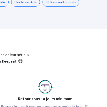
édia
Electronic Arts
JEUX reconditionnés
ce et leur sérieux.
ur Reepeat. 🧐
Retour sous 14 jours minimum
Essayez le produit chez vous pendant au moins 14 jours. S'il