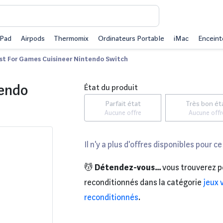
iPad
Airpods
Thermomix
Ordinateurs Portable
iMac
Enceint
ust For Games Cuisineer Nintendo Switch
tendo
État du produit
Parfait état
Très bon ét
Aucune offre
Aucune offr
Il n'y a plus d'offres disponibles pour ce
💆
Détendez-vous...
vous trouverez p
reconditionnés dans la catégorie
jeux 
reconditionnés
.