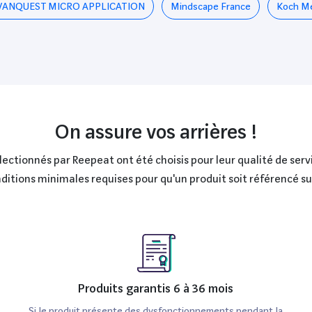
VANQUEST MICRO APPLICATION
Mindscape France
Koch M
On assure vos arrières !
ctionnés par Reepeat ont été choisis pour leur qualité de servi
onditions minimales requises pour qu'un produit soit référencé s
Produits garantis 6 à 36 mois
Si le produit présente des dysfonctionnements pendant la