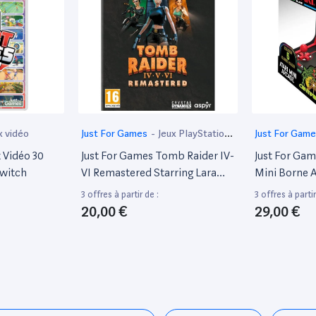
x vidéo
Just For Games
-
Jeux PlayStation
Just For Gam
5
 Vidéo 30
Just For Games Tomb Raider IV-
Just For Gam
Switch
VI Remastered Starring Lara
Mini Borne A
Croft - Jeu PS5
Inclus
3 offres à partir de :
3 offres à partir
20,00 €
29,00 €