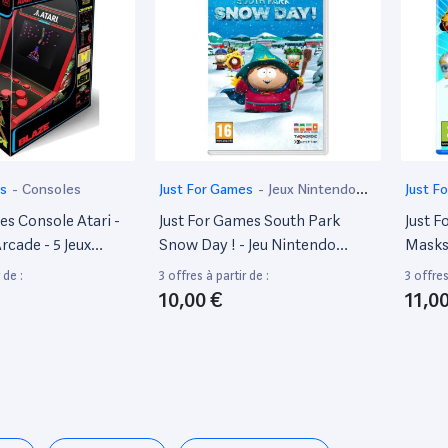
es
-
Consoles
Just For Games
-
Jeux Nintendo
Just F
Switch
5
es Console Atari -
Just For Games South Park
Just F
rcade - 5 Jeux
Snow Day ! - Jeu Nintendo
Masks
Switch
Allian
 de :
3 offres à partir de :
3 offres
En Boî
10,00 €
11,0