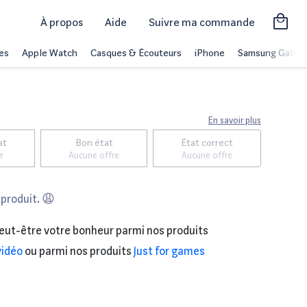
À propos
Aide
Suivre ma commande
es
Apple Watch
Casques & Écouteurs
iPhone
Samsung Galaxy
En savoir plus
at
Bon état
État correct
e
Aucune offre
Aucune offre
 produit. 😩
eut-être votre bonheur parmi nos produits
vidéo
ou parmi nos produits
Just for games