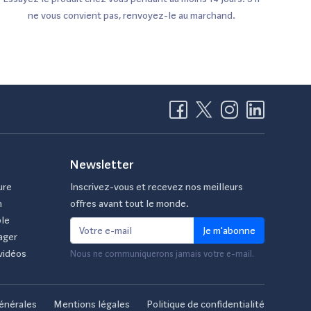
ne vous convient pas, renvoyez-le au marchand.
Newsletter
ure
Inscrivez-vous et recevez nos meilleurs
n
offres avant tout le monde.
ble
Je m'abonne
ager
vidéos
Nous ne communiquerons jamais votre e-mail.
énérales
Mentions légales
Politique de confidentialité