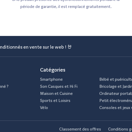
période de garantie, il est remplacé gratuitement.
nditionnés en vente sur le web ! 🤘
Catégories
Smartphone
Bébé et puéricult
nné ?
Son Casques et Hi Fi
Bricolage et Jardi
Maison et Cuisine
Ordinateur porta
Sports et Loisirs
Petit électromén
Vélo
Consoles et jeux 
Classement des offres
Conditions g