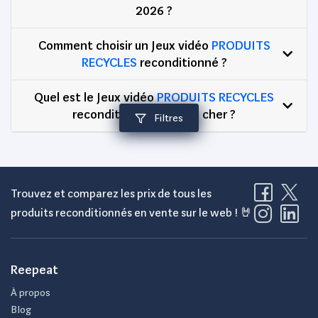
2026 ?
Comment choisir un Jeux vidéo
PRODUITS
RECYCLES
reconditionné ?
Quel est le Jeux vidéo
PRODUITS RECYCLES
reconditionné le moins cher ?
Filtres
Trouvez et comparez les prix de tous les
produits reconditionnés en vente sur le web ! 🤘
Reepeat
À propos
Blog