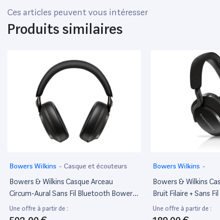
Ces articles peuvent vous intéresser
Produits similaires
Bowers Wilkins
-
Casque et écouteurs
Bowers Wilkins
-
Bowers & Wilkins Casque Arceau
Bowers & Wilkins Ca
Circum-Aural Sans Fil Bluetooth Bowers
Bruit Filaire + Sans F
& Wilkins Px8 S2 Avec Réduction De Bruit
& Wilkins Px7 S2 - No
Une offre à partir de :
Une offre à partir de :
Onyx Black