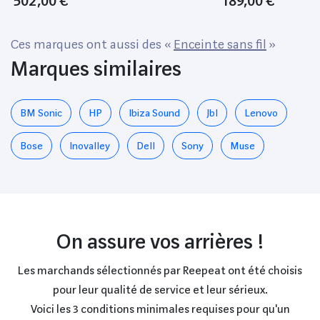
502,00 €
189,00 €
Ces marques ont aussi des «
Enceinte sans fil
»
Marques similaires
BM Sonic
HP
Ibiza Sound
Jbl
Lenovo
Bose
Inovalley
Dell
Sony
Muse
On assure vos arrières !
Les marchands sélectionnés par Reepeat ont été choisis
pour leur qualité de service et leur sérieux.
Voici les 3 conditions minimales requises pour qu'un