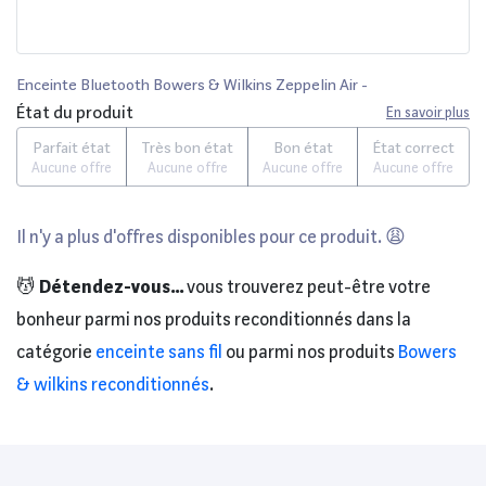
Enceinte Bluetooth Bowers & Wilkins Zeppelin Air -
État du produit
En savoir plus
Parfait état
Très bon état
Bon état
État correct
Aucune offre
Aucune offre
Aucune offre
Aucune offre
Il n'y a plus d'offres disponibles pour ce produit. 😩
💆
Détendez-vous...
vous trouverez peut-être votre
bonheur parmi nos produits reconditionnés dans la
catégorie
enceinte sans fil
ou parmi nos produits
Bowers
& wilkins reconditionnés
.