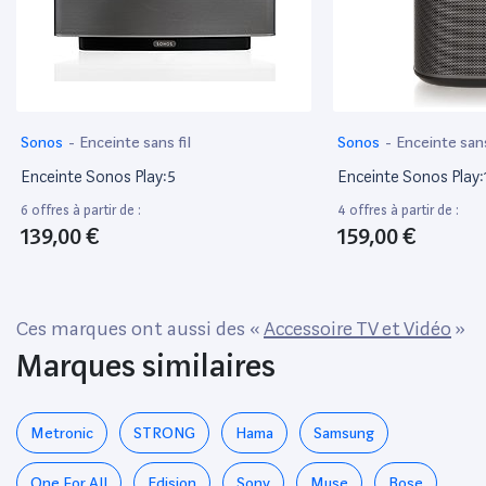
TV). Calibration Trueplay: ajuste le son de vos enceintes hifi Sonos
pour vous offrir la meilleure expérience musicale possible dans
chaque pièce, peu importe où l’enceinte est placée.
Sonos
-
Enceinte sans fil
Sonos
-
Enceinte sans
Enceinte Sonos Play:5
Enceinte Sonos Play:
6 offres à partir de :
4 offres à partir de :
139,00 €
159,00 €
Ces marques ont aussi des «
Accessoire TV et Vidéo
»
Marques similaires
Metronic
STRONG
Hama
Samsung
One For All
Edision
Sony
Muse
Bose