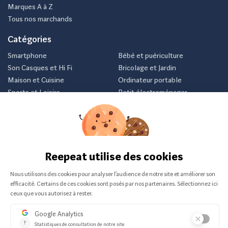
Marques A à Z
Tous nos marchands
Catégories
Smartphone
Bébé et puériculture
Son Casques et Hi Fi
Bricolage et Jardin
Maison et Cuisine
Ordinateur portable
Sports et Loisirs
Petit électroménager
Vélo
Consoles et jeux vidéos
Newsletter
Inscrivez-vous et recevez nos meilleurs offres avant tout le
monde.
Je m'abonne
Nous ne communiquerons jamais votre e-mail.
Vendu sur :
© 2026 Reepeat