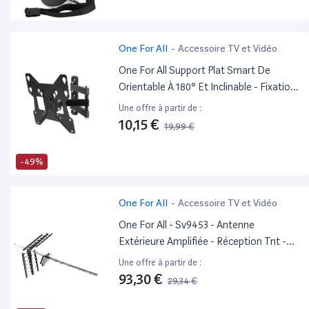
One For All
-
Accessoire TV et Vidéo
One For All Support Plat Smart De
Orientable À 180° Et Inclinable - Fixation
Murale - Écrans De 13 À 43 Pouces -
Une offre à partir de :
Tous Types De Téléviseurs - Noir -
10,15 €
19,99 €
Wm2251
-49%
One For All
-
Accessoire TV et Vidéo
One For All - Sv9453 - Antenne
Extérieure Amplifiée - Réception Tnt -
Compatible Full Hd - Installation Aisée
Une offre à partir de :
93,30 €
29,34 €