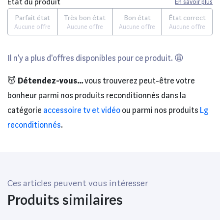
État du produit
En savoir plus
Parfait état
Très bon état
Bon état
État correct
Aucune offre
Aucune offre
Aucune offre
Aucune offre
Il n'y a plus d'offres disponibles pour ce produit. 😩
💆
Détendez-vous...
vous trouverez peut-être votre
bonheur parmi nos produits reconditionnés dans la
catégorie
accessoire tv et vidéo
ou parmi nos produits
Lg
reconditionnés
.
Ces articles peuvent vous intéresser
Produits similaires