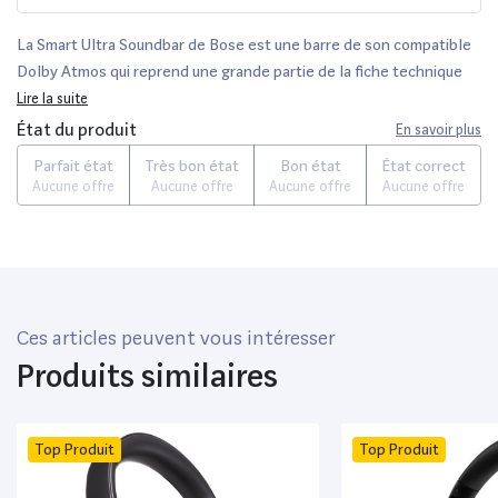
La Smart Ultra Soundbar de Bose est une barre de son compatible
Dolby Atmos qui reprend une grande partie de la fiche technique
de la Smart Soundbar 900. Elle se distingue par la présence d’un
Lire la suite
mode Dialogue IA servant à améliorer l’intelligibilité des dialogues.
État du produit
En savoir plus
Parfait état
Très bon état
Bon état
État correct
Aucune offre
Aucune offre
Aucune offre
Aucune offre
Ces articles peuvent vous intéresser
Produits similaires
Top Produit
Top Produit