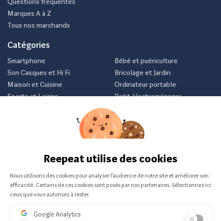
Questions fréquentes
Marques A à Z
Tous nos marchands
Catégories
Smartphone
Bébé et puériculture
Son Casques et Hi Fi
Bricolage et Jardin
Maison et Cuisine
Ordinateur portable
Sports et Loisirs
Petit électroménager
Vélo
Consoles et jeux vidéos
Newsletter
Inscrivez-vous et recevez nos meilleurs offres avant tout le
monde.
Je m'abonne
Nous ne communiquerons jamais votre e-mail.
Vendu sur :