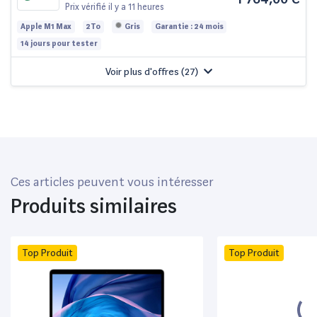
To 10 cœurs 32 Go Apple GPU 32,
Prix vérifié
il y a 11 heures
Gris sidéral - QWERTY - Italien
Apple M1 Max
2To
Gris
Garantie : 24 mois
14 jours pour tester
Voir plus d'offres (
27
)
Ces articles peuvent vous intéresser
Produits similaires
Top Produit
Top Produit