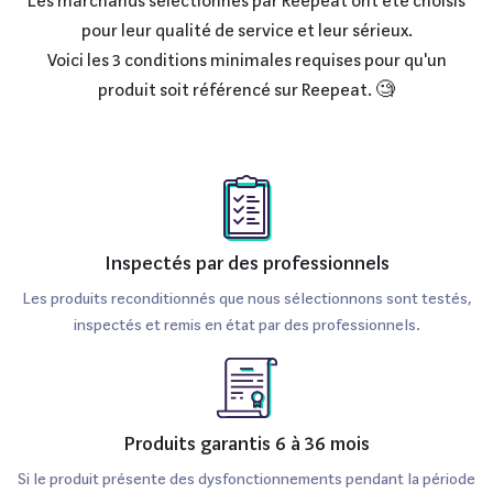
Les marchands sélectionnés par Reepeat ont été choisis
s’agisse du montage vidéo, de la modélisation 3D ou de la
pour leur qualité de service et leur sérieux.
programmation. Avec ses 2 To de stockage SSD, les
Voici les 3 conditions minimales requises pour qu'un
utilisateurs bénéficient d'un espace conséquent pour
produit soit référencé sur Reepeat. 🧐
leurs fichiers, tout en profitant de temps de chargement
ultra-rapides.
En termes de connectivité, le MacBook Pro 16” (2021) est
équipé de plusieurs ports Thunderbolt 4, d’un port HDMI
et d’un lecteur de carte SD, répondant ainsi à tous les
Inspectés par des professionnels
besoins des professionnels. De plus, son appareil photo
Les produits reconditionnés que nous sélectionnons sont testés,
1080p avec prise en charge du HDR offre des
inspectés et remis en état par des professionnels.
performances de qualité pour les visioconférences. Quant
à la batterie, elle offre une autonomie exceptionnelle
d’environ 21 heures, ce qui permet de travailler toute la
Produits garantis 6 à 36 mois
journée sans se soucier de la recharge.
Si le produit présente des dysfonctionnements pendant la période