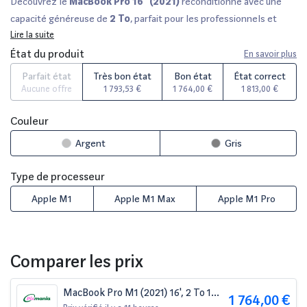
Découvrez le
MacBook Pro 16” (2021)
reconditionné avec une
capacité généreuse de
2 To
, parfait pour les professionnels et
Lire la suite
créatifs à la recherche de puissance et de performance. Chaque
unité est minutieusement vérifiée par des experts, et vous pouvez
État du produit
En savoir plus
choisir parmi différents états cosmétiques :
Parfait état, Très
Parfait état
Très bon état
Bon état
État correct
bon état, Bon état
ou
État correct
. Avec une garantie de
12 à
Aucune offre
1 793,53 €
1 764,00 €
1 813,00 €
36 mois
selon le vendeur et un délai de rétractation de 14 jours, ce
modèle est idéal pour allier qualité et tranquillité d'esprit.
Couleur
Comparez-le sur des plateformes comme
Fnac, Darty
et
Back
Argent
Gris
Market
pour trouver la meilleure offre sur Reepeat.fr.
Type de processeur
Apple M1
Apple M1 Max
Apple M1 Pro
Comparer les prix
MacBook Pro M1 (2021) 16', 2 To 10
1 764,00 €