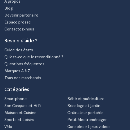
À propos
vous pouvez accéder à des technologies de pointe tout en
Blog
Devenir partenaire
réduisant votre empreinte carbone. Grâce à un processus
Espace presse
de reconditionnement rigoureux, ces appareils sont remis
Contactez-nous
à neuf et testés minutieusement, garantissant aux
Besoin d'aide ?
acheteurs une qualité proche du neuf.
Guide des états
De plus, opter pour un modèle reconditionné permet de
Qu’est-ce que le reconditionné ?
réaliser des économies substantielles par rapport à
Questions fréquentes
Marques A à Z
l'achat d'un appareil neuf. Les prix peuvent varier entre 20
Tous nos marchands
% et 40 % de réduction, tout en conservant un produit
Catégories
performant et fiable. C'est une opportunité parfaite pour
les étudiants, les freelances ou même les professionnels
Smartphone
Bébé et puériculture
Son Casques et Hi Fi
Bricolage et Jardin
qui souhaitent disposer d'un équipement de haut niveau
Maison et Cuisine
Ordinateur portable
sans exploser leur budget.
Sports et Loisirs
Petit électroménager
Vélo
Consoles et jeux vidéos
À cela s’ajoute la possibilité de bénéficier de garanties