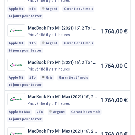
cœurs 32 Go Apple GPU 32, Argent
Prix vérifié
il y a 11 heures
- AZERTY
Apple M1
2To
Argent
Garantie : 24 mois
14 jours pour tester
MacBook Pro M1 (2021) 16', 2 To 10
1 764,00 €
cœurs 32 Go Apple GPU 32, Argent
Prix vérifié
il y a 11 heures
- QWERTY Espagnol
Apple M1
2To
Argent
Garantie : 24 mois
14 jours pour tester
MacBook Pro M1 (2021) 16', 2 To 10
1 764,00 €
cœurs 32 Go Apple GPU 32, Gris
Prix vérifié
il y a 11 heures
sidéral - AZERTY
Apple M1
2To
Gris
Garantie : 24 mois
14 jours pour tester
MacBook Pro M1 Max (2021) 16', 2
1 764,00 €
To 10 cœurs 32 Go Apple GPU 32,
Prix vérifié
il y a 11 heures
Argent - QWERTY - Italien
Apple M1 Max
2To
Argent
Garantie : 24 mois
14 jours pour tester
MacBook Pro M1 Max (2021) 16', 2
1 764,00 €