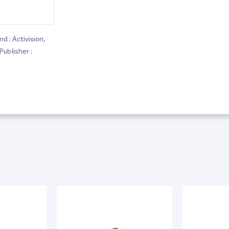
 : Activision,
 Publisher :
, 0 : Xbox,