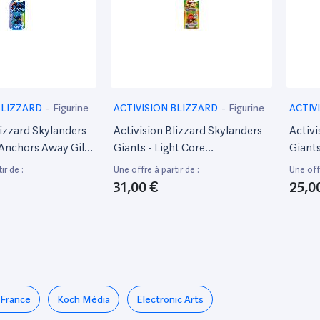
BLIZZARD
-
Figurine
ACTIVISION BLIZZARD
-
Figurine
ACTIV
lizzard Skylanders
Activision Blizzard Skylanders
Activi
Anchors Away Gill
Giants - Light Core
Giants
Shroomboom
ir de :
Une offre à partir de :
Une offr
31,00 €
25,0
France
Koch Média
Electronic Arts