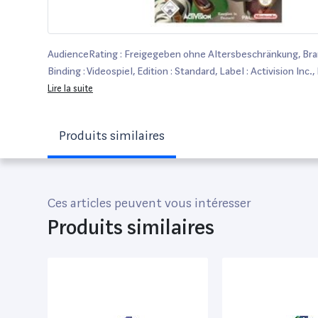
AudienceRating : Freigegeben ohne Altersbeschränkung, Brand
Binding : Videospiel, Edition : Standard, Label : Activision Inc.,
Activision Inc., NumberOfDiscs : 1, medium : Videospiel, 0 : Xbox
Lire la suite
releaseDate : 2005-06-30
Produits similaires
Ces articles peuvent vous intéresser
Produits similaires