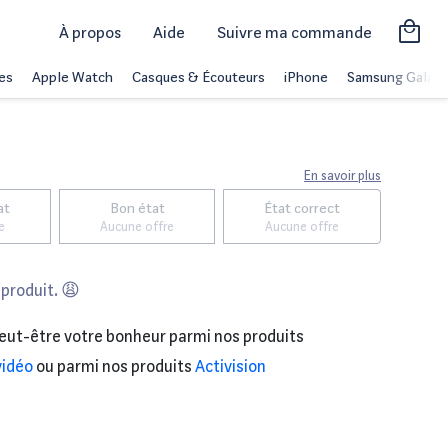
À propos
Aide
Suivre ma commande
es
Apple Watch
Casques & Écouteurs
iPhone
Samsung Galaxy
En savoir plus
at
Bon état
État correct
e
Aucune offre
Aucune offre
 produit. 😩
eut-être votre bonheur parmi nos produits
vidéo
ou parmi nos produits
Activision