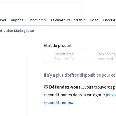
iPad
Airpods
Thermomix
Ordinateurs Portable
iMac
Enceint
ctivision Madagascar
État du produit
Parfait état
Très bon ét
Aucune offre
Aucune offr
Il n'y a plus d'offres disponibles pour ce
💆
Détendez-vous...
vous trouverez p
reconditionnés dans la catégorie
jeux 
reconditionnés
.