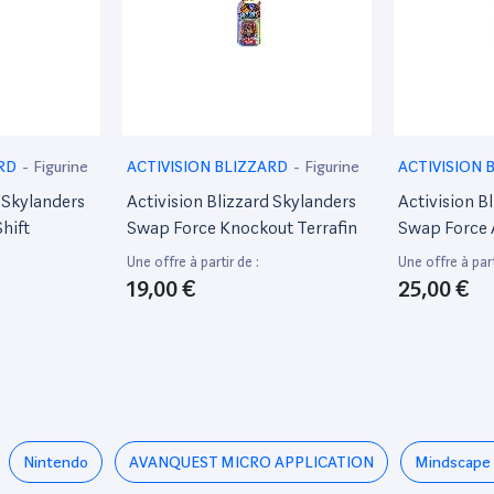
ARD
-
Figurine
ACTIVISION BLIZZARD
-
Figurine
ACTIVISION 
d Skylanders
Activision Blizzard Skylanders
Activision B
hift
Swap Force Knockout Terrafin
Swap Force 
Grunt
Une offre à partir de :
Une offre à part
19,00 €
25,00 €
Nintendo
AVANQUEST MICRO APPLICATION
Mindscape 