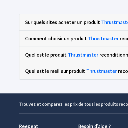
Just For Games
388
Kingston
49
Sur quels sites acheter un produit
Thrustmast
Koch Média
156
KODAK
52
Comment choisir un produit
Thrustmaster
rec
Konami
65
LEGO
709
Quel est le produit
Thrustmaster
reconditionn
LEGO CITY
51
LEGO DUPLO
49
Quel est le meilleur produit
Thrustmaster
reco
LEGO FRIENDS
56
LEGO STAR WARS
48
Lenovo
1,395
Trouvez et comparez les prix de tous les produits reco
LG
188
Logitech
177
Lytor
48
Reepeat
Besoin d'aide ?