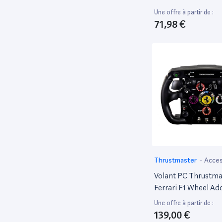
Corsair
70
Une offre à partir de :
71,98 €
DEG
89
Dell
2,909
Djeco
65
Edenwood
47
Eidos Interactive
81
Electrolux
59
Electronic Arts
213
Fujifilm
86
Fujitsu
230
Thrustmaster
-
Acces
Funko
93
ordinateur portable
Volant PC Thrustma
Generique
90
Ferrari F1 Wheel A
GIGAMIC
94
Une offre à partir de :
139,00 €
Goliath
46