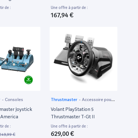
ir de :
Une offre à partir de :
167,94 €
r
-
Consoles
Thrustmaster
-
Accessoire pour
ordinateur portable
master Joystick
Volant PlayStation 5
 America
Thrustmaster T-Gt II
ir de :
Une offre à partir de :
629,00 €
249,99 €