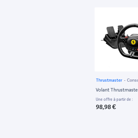
Google
83
HABA
51
Hasbro
85
Hasegawa
57
HP
2,909
Huawei
164
Ibiza Light
52
Ibiza Sound
92
Thrustmaster
-
Cons
Ineck
52
Volant Thrustmaste
Intel
78
Une offre à partir de :
Italian Design
131
98,98 €
Jabra
49
Jbl
66
JEUX reconditionnés
421