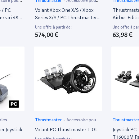
soire pour
Thrustmaster
-
Accessoire pour
Thrustmaste
ordinateur portable
4 / PC
Volant Xbox One X/S / Xbox
Thrustmaste
errari 488
Series X/S / PC Thrustmaster
Airbus Editio
Ts-Xw Racer Sparco P310
Ergonomiqu
Une offre à partir de :
Une offre à part
Competition Mod
Remappables
574,00 €
63,98 €
Poussée Po
oles
Thrustmaster
-
Accessoire pour
Thrustmaste
ordinateur portable
ordinateur po
er Joystick
Volant PC Thrustmaster T-Gt
Joystick PC
T.16000M Fs