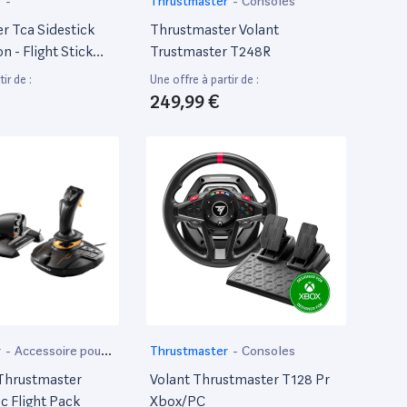
r
-
Thrustmaster
-
Consoles
r Tca Sidestick
Thrustmaster Volant
n - Flight Stick
Trustmaster T248R
e Avec 12 Boutons
ir de :
Une offre à partir de :
 Et Inverseur De
249,99 €
ur PC
r
-
Accessoire pour
Thrustmaster
-
Consoles
rtable
 Thrustmaster
Volant Thrustmaster T128 Pr
c Flight Pack
Xbox/PC