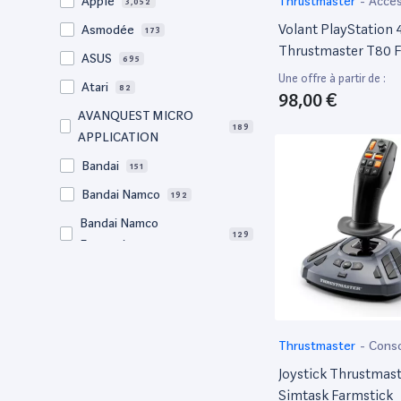
Thrustmaster
-
Acces
Apple
3,052
ordinateur portable
Volant PlayStation 
Asmodée
173
Thrustmaster T80 F
ASUS
695
Gtb Edition
Une offre à partir de :
Atari
82
98,00 €
AVANQUEST MICRO
189
APPLICATION
Bandai
151
Bandai Namco
192
Bandai Namco
129
Entertainment
Bigben
65
BM Sonic
64
Bose
57
Thrustmaster
-
Cons
Canon
729
Joystick Thrustmast
Clementoni
76
Simtask Farmstick