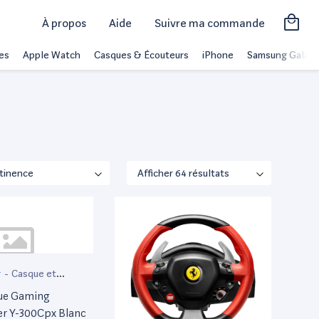
À propos
Aide
Suivre ma commande
es
Apple Watch
Casques & Écouteurs
iPhone
Samsung Galaxy
r
-
Casque et
ue Gaming
r Y-300Cpx Blanc