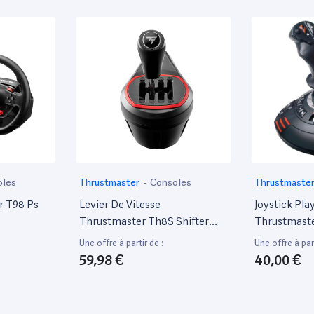
oles
Thrustmaster
-
Consoles
Thrustmaste
ordinateur po
r T98 Ps
Levier De Vitesse
Joystick Pla
Thrustmaster Th8S Shifter
Thrustmaster
Add-On
Une offre à partir de :
Une offre à part
59,98 €
40,00 €