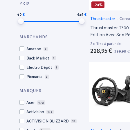
PRIX
-24%
40
629
Thrustmaster
-
Cons
Thrustmaster T300 
Edition Avec Son Pé
MARCHANDS
Pédales Pour Des H
2 offres à partir de :
Intensives De Jeu V
Amazon
228,95 €
2
299,99 €
Compatible PC / PS3
Back Market
8
PS4 Pro
Electro Dépôt
9
Pixmania
2
MARQUES
Acer
472
Activision
134
ACTIVISION BLIZZARD
51