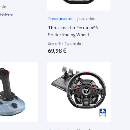
r de :
40,64 €
Thrustmaster
-
Jeux vidéo
Thrustmaster Ferrari 458
Spider Racing Wheel
Compatible Xbox One ,
Une offre à partir de :
Noir/Rouge
69,98 €