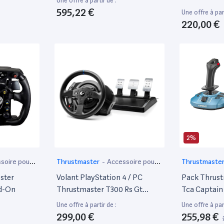
Une offre à partir de :
595,22 €
Une offre à part
220,00 €
2%
soire pour
Thrustmaster
-
Accessoire pour
Thrustmaste
ordinateur portable
ster
Volant PlayStation 4 / PC
Pack Thrust
dd-On
Thrustmaster T300 Rs Gt
Tca Captain
Edition
Une offre à partir de :
Une offre à part
299,00 €
255,98 €