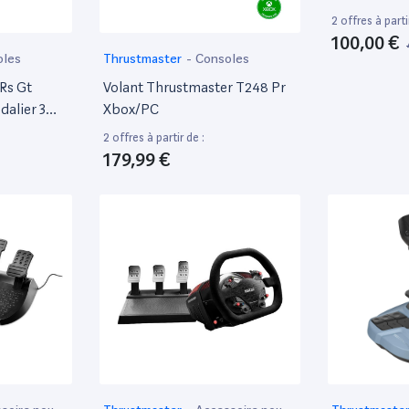
2 offres à parti
100,00 €
oles
Thrustmaster
-
Consoles
Rs Gt
Volant Thrustmaster T248 Pr
dalier 3
Xbox/PC
eures
2 offres à partir de :
idéo
179,99 €
 / PS4 /