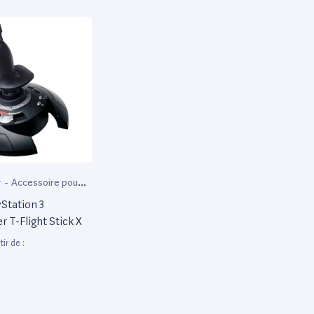
r
-
Accessoire pour
rtable
yStation 3
 T-Flight Stick X
ir de :