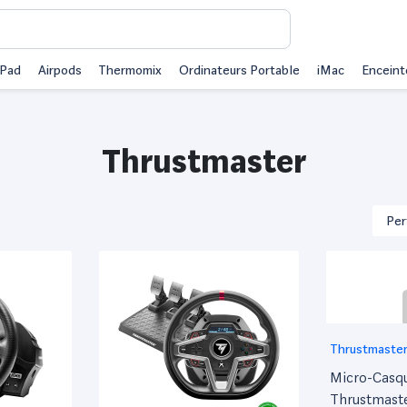
iPad
Airpods
Thermomix
Ordinateurs Portable
iMac
Enceint
Thrustmaster
146%
Thrustmaste
écouteurs
Micro-Casq
Thrustmaste