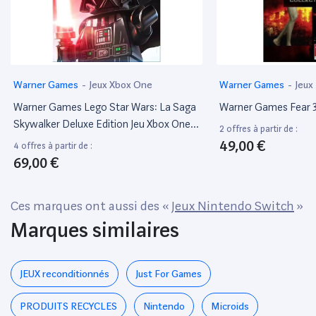
Warner Games
-
Jeux Xbox One
Warner Games
-
Jeux
Warner Games Lego Star Wars: La Saga
Warner Games Fear 3 
Skywalker Deluxe Edition Jeu Xbox One
2 offres à partir de :
Et Xbox Series X
49,00 €
4 offres à partir de :
69,00 €
Ces marques ont aussi des «
Jeux Nintendo Switch
»
Marques similaires
JEUX reconditionnés
Just For Games
PRODUITS RECYCLES
Nintendo
Microids