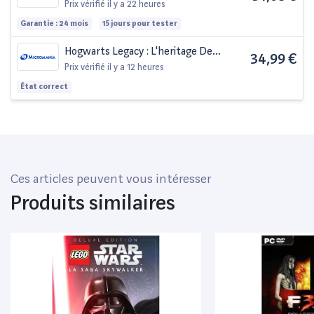
Poudlard Nintendo Switch
Prix vérifié
il y a 22 heures
Garantie : 24 mois
15 jours pour tester
Hogwarts Legacy : L'heritage De
34,99 €
Poudlard - Occasion SWITCH
Prix vérifié
il y a 12 heures
État correct
Ces articles peuvent vous intéresser
Produits similaires