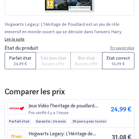
Hogwarts Legacy: L'Héritage de Poudlard est un jeu de rôle
immersif en monde ouvert qui se déroule dans l'univers Harry
Potter. Devenez le sorcier que vous avez toujours rêvé d'être en
Lire la suite
explorant le Poudlard des années 1800 et en écrivant votre propre
État du produit
En savoir plus
histoire.
Parfait état
Très bon état
Bon état
État correct
24,99 €
Aucune offre
Aucune offre
34,99 €
Comparer les prix
Jeux Vidéo l'heritage de poudlard
24,99 €
nintendo switch Switch
Prix vérifié
il y a 1 heure
Parfait état
Garantie : 24 mois
30 jours pour tester
Hogwarts Legacy: L'Héritage de
31,08 €