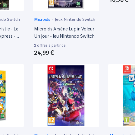
ndo Switch
Microids
-
Jeux Nintendo Switch
stie - Le
Microids Arsène Lupin Voleur
xpress -
Un Jour - Jeu Nintendo Switch
u Nintendo
2 offres à partir de :
24,99 €