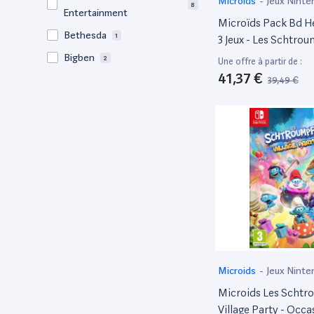
Microids
-
Jeux Ninte
8
Entertainment
Microïds Pack Bd He
Bethesda
1
3 Jeux - Les Schtro
Missions Malfeuille, 
Bigben
2
Une offre à partir de :
Marsupilami) Switc
41,37 €
39,49 €
Capcom
1
CLD DISTRIBUTION SA
1
Clouded Leopard
1
Entertainment Inc.
Curve Digital
1
Curve Games
1
CURVEBALL Game
9
Distribution
DEAL WITH ME
3
Microids
-
Jeux Ninte
Deep Silver
1
Microids Les Schtr
Digital Eclipse
1
Village Party - Occa