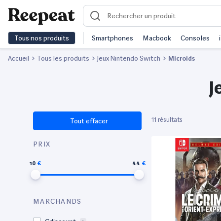
Tous nos produits
Smartphones
Macbook
Consoles
Accueil
Tous les produits
Jeux Nintendo Switch
Microids
J
11 résultats
Tout effacer
PRIX
10
44
MARCHANDS