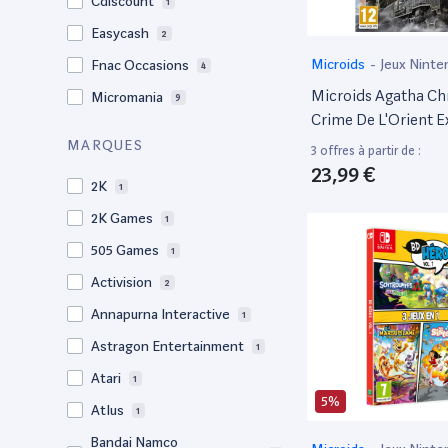
Cdiscount
1
Easycash
2
Microids
-
Jeux Ninte
Fnac Occasions
4
Microids Agatha Chri
Micromania
9
Crime De L'Orient E
Deluxe Edition - Je
MARQUES
3 offres à partir de :
Switch
23,99 €
2K
1
2K Games
1
505 Games
1
Activision
2
Annapurna Interactive
1
Astragon Entertainment
1
Atari
1
5%
Atlus
1
Bandai Namco