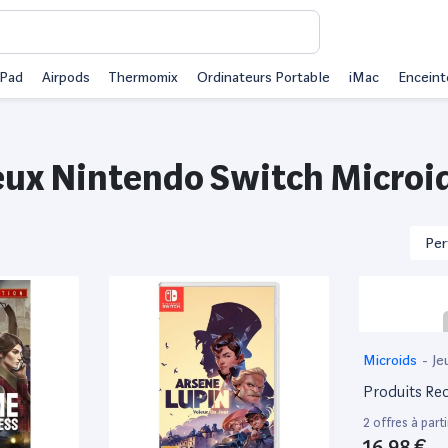
iPad
Airpods
Thermomix
Ordinateurs Portable
iMac
Enceint
eux Nintendo Switch Microi
Microids
-
Je
Produits Rec
2 offres à parti
16,98 €