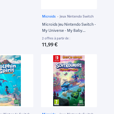
Microids
-
Jeux Nintendo Switch
Microids Jeu Nintendo Switch -
My Universe - My Baby
Dragon - En Boîte - Arcade -
2 offres à partir de :
Pegi 3+
11,99 €