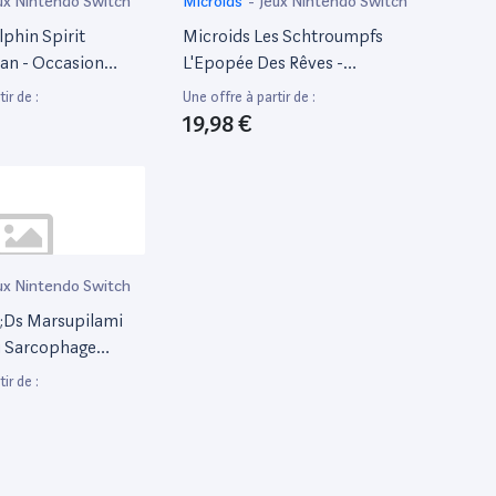
ux Nintendo Switch
Microids
-
Jeux Nintendo Switch
phin Spirit
Microids Les Schtroumpfs
an - Occasion
L'Epopée Des Rêves -
Occasion Switch
ir de :
Une offre à partir de :
19,98 €
ux Nintendo Switch
;Ds Marsupilami
u Sarcophage
ir de :