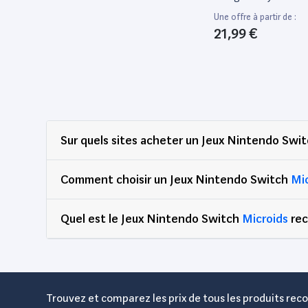
Electronic Arts
3
Switch
Une offre à partir de :
Fangamer
1
21,99 €
Flashpoint Germany GmbH
1
FLASHPOINT UIE
2
Focus Entertainment
1
Focus Home Interactive
1
Funstock
1
Sur quels sites acheter un Jeux Nintendo Swi
Galiano
1
Comment choisir un Jeux Nintendo Switch
Mi
GameMill Entertainment
1
Happy Volcano
1
Quel est le Jeux Nintendo Switch
Microids
rec
Humble Games
3
Iam8Bit
1
JEUX reconditionnés
138
Just For Games
96
Trouvez et comparez les prix de tous les produits reco