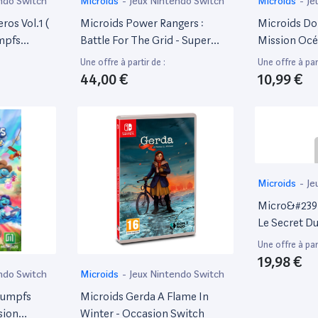
ndo Switch
Microids
-
Jeux Nintendo Switch
Microids
-
Je
ros Vol.1 (
Microids Power Rangers :
Microids Dol
umpfs
Battle For The Grid - Super
Mission Océ
Sisters 1,
Edition Jeu Switch
Switch
Une offre à partir de :
Une offre à part
h
44,00 €
10,99 €
Microids
-
Je
Micro&#239
Le Secret D
Switch
Une offre à part
19,98 €
ndo Switch
Microids
-
Jeux Nintendo Switch
oumpfs
Microids Gerda A Flame In
sion
Winter - Occasion Switch