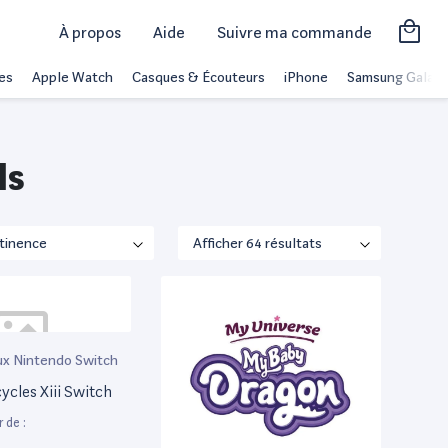
À propos
Aide
Suivre ma commande
es
Apple Watch
Casques & Écouteurs
iPhone
Samsung Galaxy
ds
ux Nintendo Switch
ycles Xiii Switch
r de :