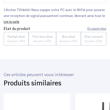
L'Archer TX1800U Nano equipe votre PC avec le WiFi6 pour assurer
une reception de signal puissanteet continue, liberant ainsi tout le
potentiel de votre routeur WiFi 6.Debit ameliore avec
Lire la suite
MUMIMOFonctionne avec les routeurs MUMIMO,qui fournissen
État du produit
En savoir plus
Parfait état
Très bon état
Bon état
État correct
Aucune offre
Aucune offre
Aucune offre
Aucune offre
Ces articles peuvent vous intéresser
Produits similaires