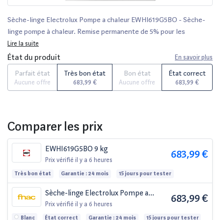
Sèche-linge Electrolux Pompe a chaleur EWHI619G5BO - Sèche-
linge pompe à chaleur. Remise permanente de 5% pour les
adhérents. Achetez vos produits en ligne parmi un large choix de
Lire la suite
marques.
État du produit
En savoir plus
Parfait état
Très bon état
Bon état
État correct
Aucune offre
683,99 €
Aucune offre
683,99 €
Comparer les prix
EWHI619G5BO 9 kg
683,99 €
Prix vérifié
il y a 6 heures
Très bon état
Garantie : 24 mois
15 jours pour tester
Sèche-linge Electrolux Pompe a
683,99 €
chaleur EWHI619G5BO
Prix vérifié
il y a 6 heures
Blanc
État correct
Garantie : 24 mois
15 jours pour tester