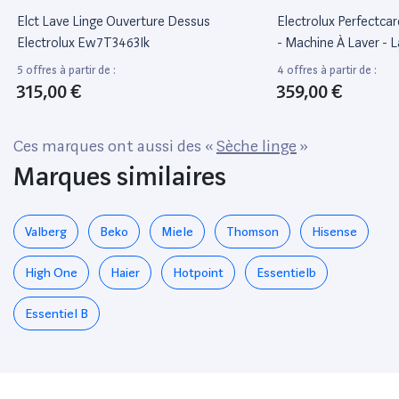
Elct Lave Linge Ouverture Dessus
Electrolux Perfectc
Electrolux Ew7T3463Ik
- Machine À Laver - L
Profondeur : 60 Cm -
5 offres à partir de :
4 offres à partir de :
Chargement Par Le De
315,00 €
359,00 €
Kg - 1300 Tours/Min
Ces marques ont aussi des «
Sèche linge
»
Marques similaires
Valberg
Beko
Miele
Thomson
Hisense
High One
Haier
Hotpoint
Essentielb
Essentiel B