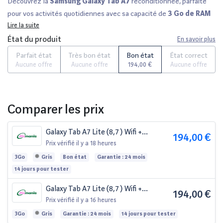
Découvrez la
Samsung Galaxy Tab A7
reconditionnée, parfaite
pour vos activités quotidiennes avec sa capacité de
3 Go de RAM
Lire la suite
et son écran de
10,4 pouces
. Ce modèle offre une expérience
fluide pour le divertissement, les jeux et la navigation. Tous nos
État du produit
En savoir plus
appareils sont soigneusement vérifiés par des experts et
Parfait état
Très bon état
Bon état
État correct
disponibles en plusieurs états cosmétiques : parfait, très bon, bon
Aucune offre
Aucune offre
194,00 €
Aucune offre
et état correct, avec une garantie de
12 à 36 mois
. Profitez
également d'un délai de rétractation de
14 jours
. Comparez les
offres sur des plateformes réputées telles que Fnac et Darty et
Comparer les prix
faites le choix intelligent pour vos équipements numériques !
Galaxy Tab A7 Lite (8,7 ) Wifi +
194,00 €
Cellular, 3Go 32Go, Anthracite - Bon
Prix vérifié
il y a 18 heures
état
3Go
Gris
Bon état
Garantie : 24 mois
14 jours pour tester
Galaxy Tab A7 Lite (8,7 ) Wifi +
194,00 €
Cellular, 3Go 32Go, Anthracite
Prix vérifié
il y a 16 heures
3Go
Gris
Garantie : 24 mois
14 jours pour tester