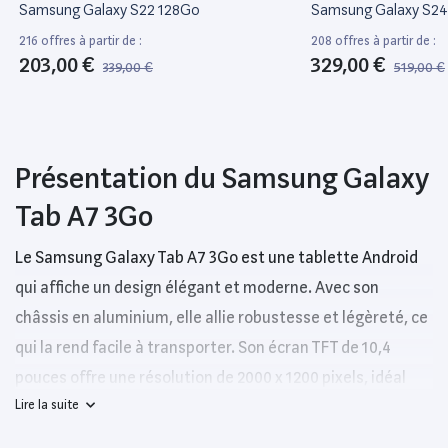
Samsung Galaxy S22 128Go
Samsung Galaxy S24
216 offres à partir de :
208 offres à partir de :
203,00 €
329,00 €
339,00 €
519,00 €
Présentation du Samsung Galaxy
Tab A7 3Go
Le Samsung Galaxy Tab A7 3Go est une tablette Android
qui affiche un design élégant et moderne. Avec son
châssis en aluminium, elle allie robustesse et légèreté, ce
qui la rend facile à transporter. Son écran TFT de 10,4
pouces offre une résolution de 2000 x 1200 pixels, idéal
Lire la suite
pour la visualisation de vidéos, jeux et applications. Le
rapport de contraste et la luminosité de l’écran