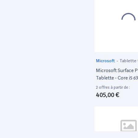
Microsoft
-
Tablette 
Microsoft Surface P
Tablette - Core i5 6
Ghz - Win 10 Pro 64 
2 offres à partir de :
Ram - 256 Go SSD - 
405,00 €
Tactile 2736 X 1824 
Graphics 520 - Wi-Fi
Commercial