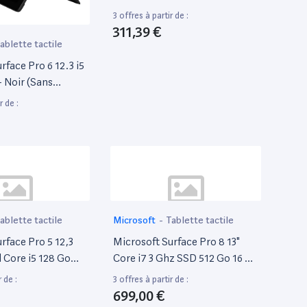
SSD 8 Go Ram [WiFi] Gris
3 offres à partir de :
311,39 €
ablette tactile
rface Pro 6 12.3 i5
 Noir (Sans
r de :
ablette tactile
Microsoft
-
Tablette tactile
rface Pro 5 12,3
Microsoft Surface Pro 8 13"
l Core i5 128 Go
Core i7 3 Ghz SSD 512 Go 16 Go
m [WiFi + 4G] Gris
Qwerty Espagnol
 de :
3 offres à partir de :
699,00 €