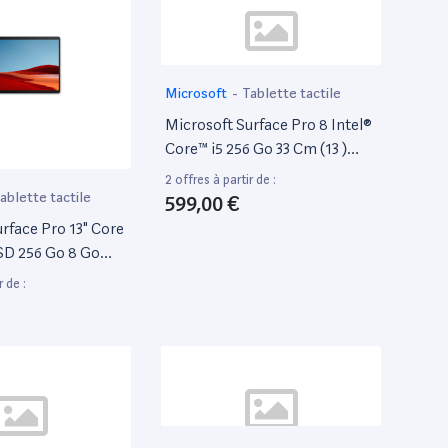
Microsoft
-
Tablette tactile
Microsoft Surface Pro 8 Intel®
Core™ i5 256 Go 33 Cm (13 )
8Go Wi-Fi 6 (802.11Ax)
2 offres à partir de :
Windows 11 Pro Platine -
ablette tactile
599,00 €
Excellent État
rface Pro 13" Core
SSD 256 Go 8 Go
agnol
r de :