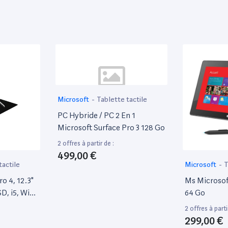
Microsoft
-
Tablette tactile
PC Hybride / PC 2 En 1
Microsoft Surface Pro 3 128 Go
2 offres à partir de :
499,00 €
tactile
Microsoft
-
T
o 4, 12.3"
Ms Microsoft
D, i5, Win
64 Go
r Azerty
2 offres à parti
299,00 €