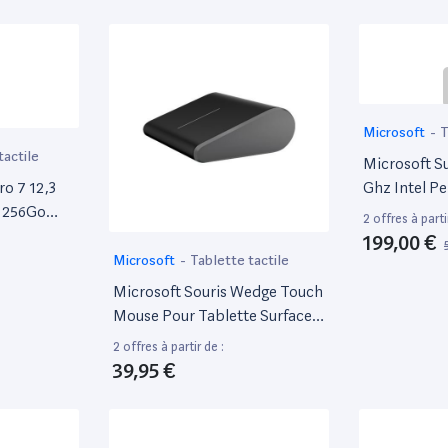
-67%
Microsoft
-
T
tactile
Microsoft Su
ro 7 12,3
Ghz Intel P
7 256Go
Emmc [Wi-Fi
2 offres à parti
i] Gris
199,00 €
Microsoft
-
Tablette tactile
Microsoft Souris Wedge Touch
Mouse Pour Tablette Surface
Rt
2 offres à partir de :
39,95 €