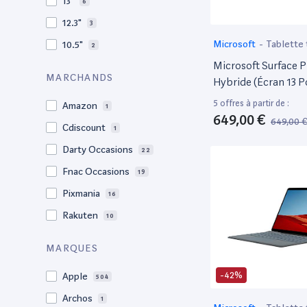
13"
6
12.3"
3
Microsoft
-
Tablette 
10.5"
2
Microsoft Surface P
MARCHANDS
Hybride (Écran 13 P
Processeur Microso
5 offres à partir de :
Amazon
1
De Ram, 128Go De 
649,00 €
649,00 
Cdiscount
1
SSD, 4G+) – Noir
Darty Occasions
22
Fnac Occasions
19
Pixmania
16
Rakuten
10
MARQUES
-42%
Apple
504
Archos
1