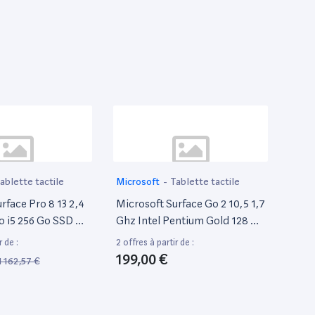
ablette tactile
Microsoft
-
Tablette tactile
rface Pro 8 13 2,4
Microsoft Surface Go 2 10,5 1,7
o i5 256 Go SSD 8
Ghz Intel Pentium Gold 128 Go
i] Platine
SSD [WiFi] Argent
r de :
2 offres à partir de :
199,00 €
1 162,57 €