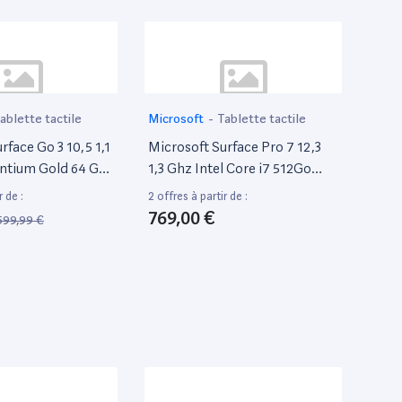
Emmc) – Platine
ablette tactile
Microsoft
-
Tablette tactile
rface Go 3 10,5 1,1
Microsoft Surface Pro 7 12,3
entium Gold 64 Go
1,3 Ghz Intel Core i7 512Go
] Platine
SSD 16Go Ram [Wi-Fi] Noir
r de :
2 offres à partir de :
769,00 €
599,99 €