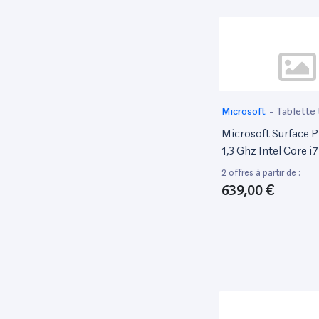
Wacom
1
WE
1
Xiaomi
1
Microsoft
-
Tablette 
Microsoft Surface P
1,3 Ghz Intel Core i
SSD 16Go Ram [Wi-F
2 offres à partir de :
Platine
639,00 €