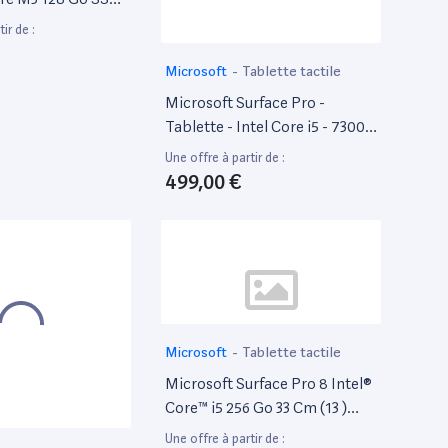
Fi] Gris
ir de :
Microsoft
-
Tablette tactile
Microsoft Surface Pro -
Tablette - Intel Core i5 - 7300U
/ Jusqu'À 3.5 Ghz - Win 10 Pro
Une offre à partir de :
64 Bits - Hd Graphics 620 - 4
499,00 €
Go Ram - 128 Go SSD - 12.3"
Écran Tactile
Microsoft
-
Tablette tactile
Microsoft Surface Pro 8 Intel®
Core™ i5 256 Go 33 Cm (13 )
8Go Wi-Fi 6 (802.11Ax)
Une offre à partir de :