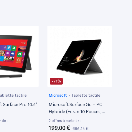
-71%
ablette tactile
Microsoft
-
Tablette tactile
 Surface Pro 10.6"
Microsoft Surface Go – PC
Hybride (Écran 10 Pouces,
Intel Pentium Gold, 4Go De
r de :
2 offres à partir de :
Ram, 64Go De Stockage
199,00 €
686,24 €