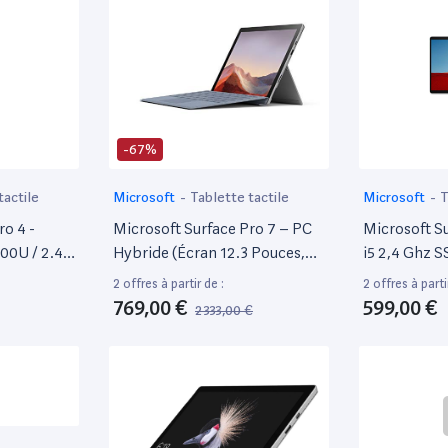
-67%
tactile
Microsoft
-
Tablette tactile
Microsoft
-
T
ro 4 -
Microsoft Surface Pro 7 – PC
Microsoft Su
300U / 2.4
Hybride (Écran 12.3 Pouces,
i5 2,4 Ghz 
Bits - 8 Go
Intel Core i7, 16Go De Ram,
Qwerty Esp
2 offres à partir de :
2 offres à parti
12.3" Écran
512Go De Stockage SSD) –
769,00 €
599,00 €
2 333,00 €
- Hd
Platine
 - Argent -