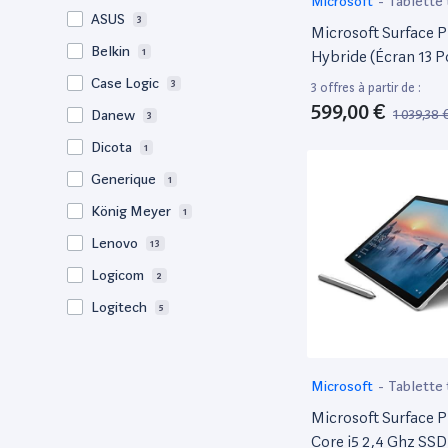
Microsoft
-
Tablette 
ASUS
3
Microsoft Surface P
Belkin
1
Hybride (Écran 13 P
Processeur Microso
Case Logic
3
3 offres à partir de :
De Ram, 256Go De 
599,00 €
1 039,38 
Danew
3
SSD, 4G+) – Noir
Dicota
1
Generique
1
König Meyer
1
Lenovo
13
Logicom
2
Logitech
5
Microsoft
45
Mobilis
1
Microsoft
-
Tablette 
MW
5
Microsoft Surface P
Nokia
1
Core i5 2,4 Ghz SSD