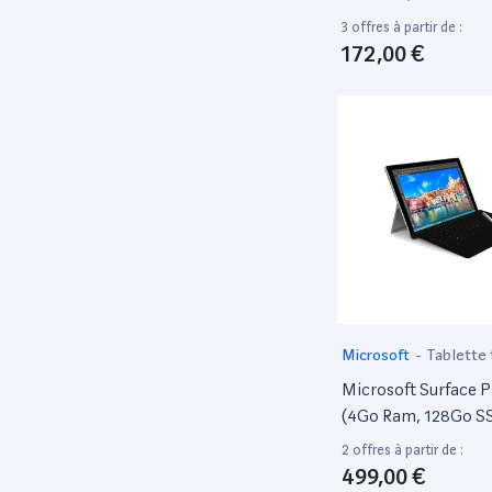
Go
Panasonic
1
3 offres à partir de :
172,00 €
PORT DESIGNS
3
RAIN DESIGN
4
Reborn
1
Samsung
52
‎Square Enix
1
Surface
1
Targus
6
Temium
3
Tnb
1
Microsoft
-
Tablette 
Toshiba
1
Microsoft Surface Pr
Tucano
2
(4Go Ram, 128Go SS
10 Pro) + Type Cove
Urban Factory
2
2 offres à partir de :
499,00 €
Vtech
2