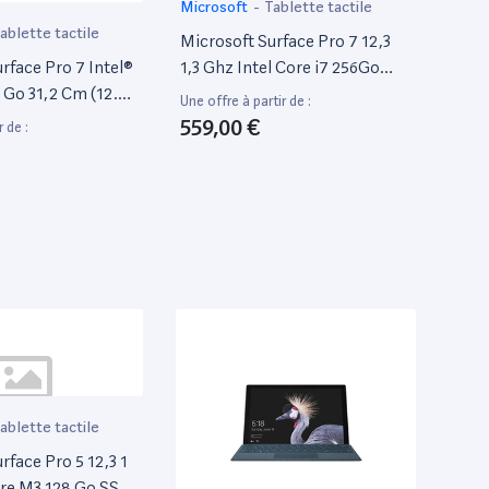
Microsoft
-
Tablette tactile
ablette tactile
Microsoft Surface Pro 7 12,3
rface Pro 7 Intel®
1,3 Ghz Intel Core i7 256Go
 Go 31,2 Cm (12.3 )
SSD 16Go Ram [Wi-Fi] Noir
Une offre à partir de :
 (802.11Ax)
559,00 €
r de :
Pro Platine -
at
ablette tactile
rface Pro 5 12,3 1
ore M3 128 Go SSD