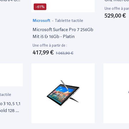
t
4 Go Ram [Wi
-61%
Une offre à part
529,00 €
Microsoft
-
Tablette tactile
Microsoft Surface Pro 7 256Gb
Mit i5 & 16Gb - Platin
Une offre à partir de :
417,99 €
1 063,90 €
tactile
 3 10,5 1,1
Gold 128 Go