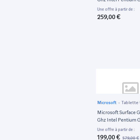
Emmc [WiFi] Argen
Une offre à partir de :
259,00 €
-66%
Microsoft
-
Tablette 
Microsoft Surface Go
Ghz Intel Pentium 
SSD [Wi-Fi] Platine
Une offre à partir de :
199,00 €
579,00 €