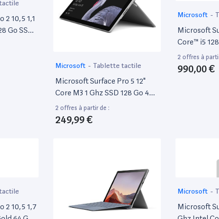
tactile
Microsoft
-
T
 2 10,5 1,1
128 Go SSD
Microsoft Su
Core™ i5 128
8 Go Wi-Fi 6
2 offres à parti
Windows 10 
Microsoft
-
Tablette tactile
990,00 €
Excellent Ét
Microsoft Surface Pro 5 12"
Core M3 1 Ghz SSD 128 Go 4
Go
2 offres à partir de :
249,99 €
tactile
Microsoft
-
T
 2 10,5 1,7
Microsoft Su
Gold 64 Go
Ghz Intel C