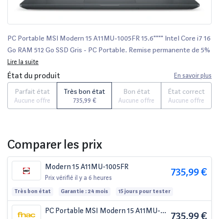
PC Portable MSI Modern 15 A11MU-1005FR 15.6"""" Intel Core i7 16
Go RAM 512 Go SSD Gris - PC Portable. Remise permanente de 5%
pour les adhérents. Commandez vos produits high-tech au meilleur
Lire la suite
prix en ligne et retirez-les en magasin.
État du produit
En savoir plus
Parfait état
Très bon état
Bon état
État correct
Aucune offre
735,99 €
Aucune offre
Aucune offre
Comparer les prix
Modern 15 A11MU-1005FR
735,99 €
Prix vérifié
il y a 6 heures
Très bon état
Garantie : 24 mois
15 jours pour tester
PC Portable MSI Modern 15 A11MU-
735,99 €