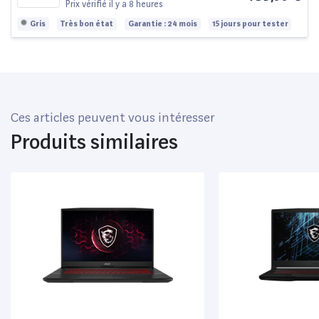
1005FR 15.6" Intel Core i7 16 Go RAM
Prix vérifié
il y a 8 heures
512 Go SSD Gris
Gris
Très bon état
Garantie : 24 mois
15 jours pour tester
Ces articles peuvent vous intéresser
Produits similaires