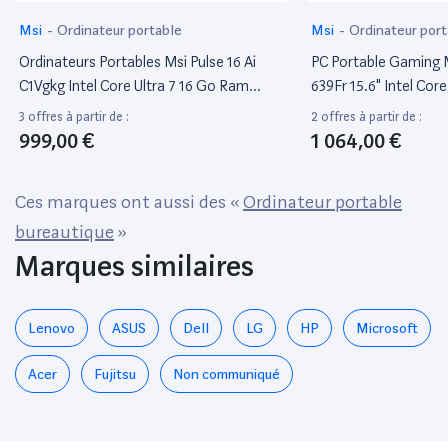
Msi
-
Ordinateur portable
Msi
-
Ordinateur port
Ordinateurs Portables Msi Pulse 16 Ai
PC Portable Gaming M
C1Vgkg Intel Core Ultra 7 16 Go Ram
639Fr 15.6" Intel Cor
512Go SSD 16"
Go SSD Nvidia Rtx 30
3 offres à partir de :
2 offres à partir de :
999,00 €
1 064,00 €
Ces marques ont aussi des «
Ordinateur portable
bureautique
»
Marques similaires
Lenovo
ASUS
Dell
LG
HP
Microsoft
Acer
Fujitsu
Non communiqué