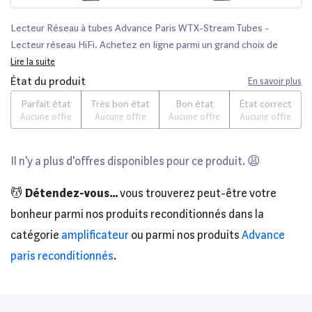
Lecteur Réseau à tubes Advance Paris WTX-Stream Tubes -
Lecteur réseau HiFi. Achetez en ligne parmi un grand choix de
produits high-tech. Remise permanente de 5% pour les adhérents.
Lire la suite
État du produit
En savoir plus
Parfait état
Très bon état
Bon état
État correct
Aucune offre
Aucune offre
Aucune offre
Aucune offre
Il n'y a plus d'offres disponibles pour ce produit. 😩
💆
Détendez-vous...
vous trouverez peut-être votre
bonheur parmi nos produits reconditionnés dans la
catégorie
amplificateur
ou parmi nos produits
Advance
paris reconditionnés
.