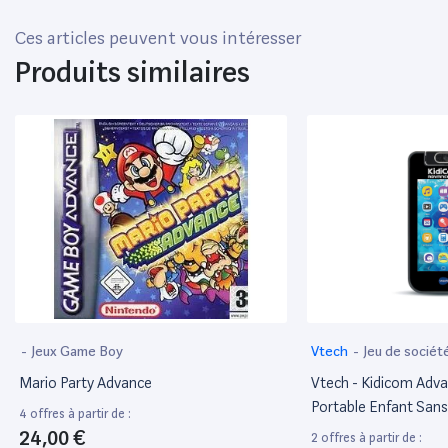
Ces articles peuvent vous intéresser
Produits similaires
-
Jeux Game Boy
Vtech
-
Jeu de sociét
Mario Party Advance
Vtech - Kidicom Advan
Portable Enfant Sans
4 offres à partir de :
Â€“ 6/12 Ans Â€“ Vers
24,00 €
2 offres à partir de :