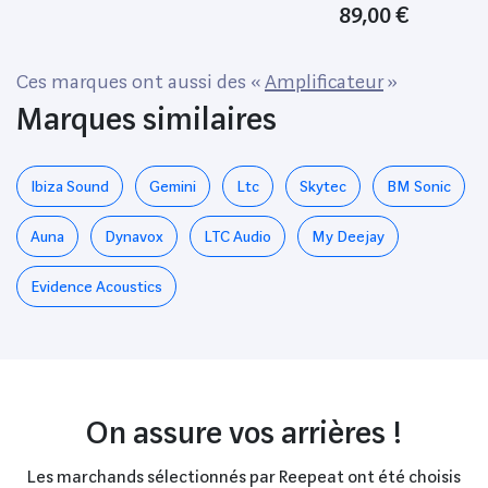
89,00 €
Ces marques ont aussi des «
Amplificateur
»
Marques similaires
Ibiza Sound
Gemini
Ltc
Skytec
BM Sonic
Auna
Dynavox
LTC Audio
My Deejay
Evidence Acoustics
On assure vos arrières !
Les marchands sélectionnés par Reepeat ont été choisis