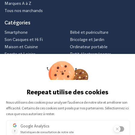
Marques A à Z
Tous nos marchands
Catégories
Smartphone
Bébé et puériculture
Son Casques et Hi Fi
Bricolage et Jardin
Maison et Cuisine
Ordinateur portable
Sports et Loisirs
Petit électroménager
Vélo
Consoles et jeux vidéos
Newsletter
Inscrivez-vous et recevez nos meilleurs offres avant tout le
monde.
Je m'abonne
Nous ne communiquerons jamais votre e-mail.
Vendu sur :
© 2026 Reepeat