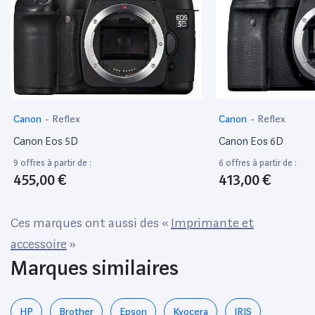
Canon
-
Reflex
Canon
-
Reflex
Canon Eos 5D
Canon Eos 6D
9 offres à partir de :
6 offres à partir de :
455,00 €
413,00 €
Ces marques ont aussi des «
Imprimante et
accessoire
»
Marques similaires
HP
Brother
Epson
Kyocera
IRIS