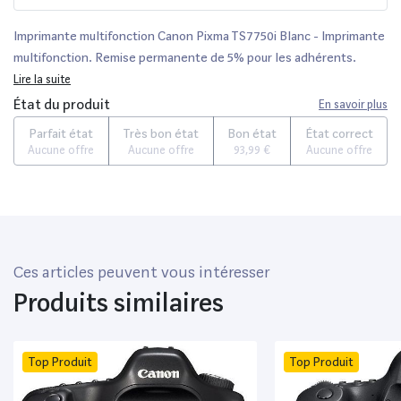
Imprimante multifonction Canon Pixma TS7750i Blanc - Imprimante
multifonction. Remise permanente de 5% pour les adhérents.
Commandez vos produits high-tech au meilleur prix en ligne et
Lire la suite
retirez-les en magasin.
État du produit
En savoir plus
Parfait état
Très bon état
Bon état
État correct
Aucune offre
Aucune offre
93,99 €
Aucune offre
Ces articles peuvent vous intéresser
Produits similaires
Top Produit
Top Produit