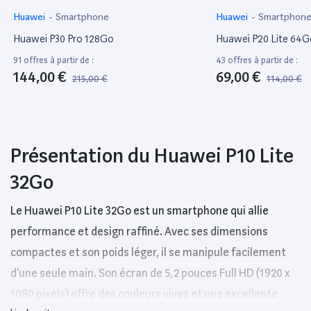
Huawei
-
Smartphone
Huawei
-
Smartphon
Huawei P30 Pro 128Go
Huawei P20 Lite 64G
91 offres à partir de :
43 offres à partir de :
144,00 €
69,00 €
215,00 €
114,00 €
Présentation du Huawei P10 Lite
32Go
Le Huawei P10 Lite 32Go est un smartphone qui allie
performance et design raffiné. Avec ses dimensions
compactes et son poids léger, il se manipule facilement
d'une seule main. Son écran de 5,2 pouces Full HD (1920 x
1080 pixels) offre des couleurs vives et une excellente