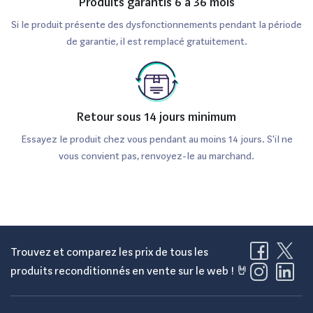
Produits garantis 6 à 36 mois
P10 Lite 32Go reconditionné
Si le produit présente des dysfonctionnements pendant la période
de garantie, il est remplacé gratuitement.
Le Huawei P10 Lite 32Go est-il
compatible avec les dernières mises
à jour Android ?
Retour sous 14 jours minimum
Bien que le Huawei P10 Lite 32Go ne soit pas le dernier cri
Essayez le produit chez vous pendant au moins 14 jours. S'il ne
en matière de mises à jour, il devrait être capable de
vous convient pas, renvoyez-le au marchand.
fonctionner avec les versions Android actuelles, bien que
certaines fonctionnalités les plus récentes pourraient ne
pas être disponibles.
Le Huawei P10 Lite 32Go dispose-t-il
Trouvez et comparez les prix de tous les
d'une fonction de reconnaissance
produits reconditionnés en vente sur le web ! 🤘
faciale ?