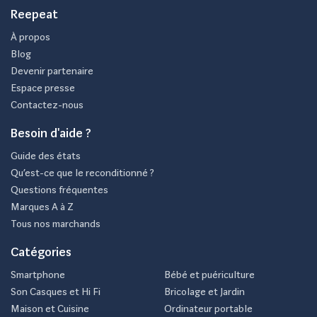
Non, le Huawei P10 Lite 32Go n'est pas équipé d'une
Reepeat
fonction de reconnaissance faciale, mais il dispose d'un
À propos
capteur d’empreinte digitale qui offre un déverrouillage
Blog
rapide et sécurisé.
Devenir partenaire
Espace presse
Quelle est l'autonomie de la batterie
Contactez-nous
du Huawei P10 Lite 32Go ?
Besoin d'aide ?
La batterie de 3000 mAh du Huawei P10 Lite peut
Guide des états
facilement durer une journée complète en utilisation
Qu’est-ce que le reconditionné ?
Questions fréquentes
modérée, ce qui est tout à fait adéquat pour la majorité
Marques A à Z
des utilisateurs.
Tous nos marchands
Le Huawei P10 Lite 32Go est-il
Catégories
étanche ?
Smartphone
Bébé et puériculture
Son Casques et Hi Fi
Bricolage et Jardin
Non, le Huawei P10 Lite 32Go n’a pas de certification
Maison et Cuisine
Ordinateur portable