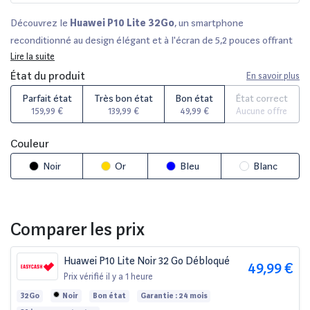
Découvrez le
Huawei P10 Lite 32Go
, un smartphone
reconditionné au design élégant et à l'écran de 5,2 pouces offrant
une expérience visuelle immersive. Vérifié par des experts, chaque
Lire la suite
appareil est disponible en plusieurs états cosmétiques, allant de
État du produit
En savoir plus
parfait état
à
état correct
, et est couvert par une garantie de 12
Parfait état
Très bon état
Bon état
État correct
à 36 mois. Avec un délai de rétractation de 14 jours et une
159,99 €
139,99 €
49,99 €
Aucune offre
comparaison sur des plateformes réputées comme
Fnac
et
Darty
,
dénichez le meilleur rapport qualité-prix pour un smartphone
Couleur
performant et fiable.
Noir
Or
Bleu
Blanc
Comparer les prix
Huawei P10 Lite Noir 32 Go Débloqué
49,99 €
Prix vérifié
il y a 1 heure
32Go
Noir
Bon état
Garantie : 24 mois