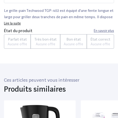
Le grille-pain Techwood TGP-402 est équipé d'une fente longue et
large pour griller deux tranches de pain en même temps. Il dispose
d'un contrôle de brunissage pour obtenir le pain grillé à votre goût.
Lire la suite
Le plateau ramasse-miettes coulissant facilite le nettoyage.Avec
État du produit
En savoir plus
une puissance de 900W, ce grille-pain est économe en énergie.•
Parfait état
Très bon état
Bon état
État correct
Longue et large fente• Ejection automatique ou manuelle•
Aucune offre
Aucune offre
Aucune offre
Aucune offre
Contrôle du brunissage• Tiroir Ramasse-miettes• Rangement du
cordon d'alimentation• Alimentation : 220-240V~ 50/60Hz•
Puissance : 750-900W
Ces articles peuvent vous intéresser
Produits similaires