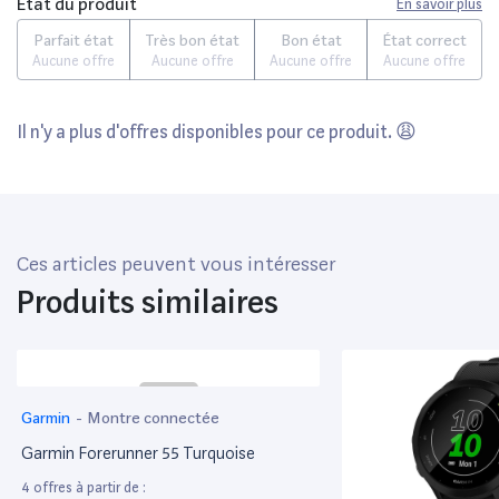
État du produit
En savoir plus
Parfait état
Très bon état
Bon état
État correct
Aucune offre
Aucune offre
Aucune offre
Aucune offre
Il n'y a plus d'offres disponibles pour ce produit. 😩
Ces articles peuvent vous intéresser
Produits similaires
Garmin
-
Montre connectée
Garmin Forerunner 55 Turquoise
4 offres à partir de :