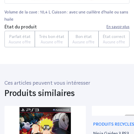
Volume de la cuve : 10,4 L Cuisson : avec une cuillère d'huile ou sans
huile
État du produit
En savoir plus
Parfait état
Très bon état
Bon état
État correct
Aucune offre
Aucune offre
Aucune offre
Aucune offre
Ces articles peuvent vous intéresser
Produits similaires
PRODUITS RECYCLE
3
Ninja Gaiden 3 PS3