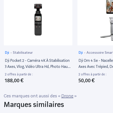
Dji
-
Stabilisateur
Dji
-
Accessoire Sma
Dji Pocket 2 - Caméra 4K À Stabilisation
Dji Om 4 Se - Nacelle 
3 Axes, Vlog, Vidéo Ultra Hd, Photo Haute
Axes Avec Trépied, D
Résolution 64 Mp, 1/1.7” Cmos, Hdr,
Portable Et Pliable, 
2 offres à partir de :
2 offres à partir de :
Réduction Du Bruit, Timelapse, Slow
Story, Pour Vlogging,
188,00 €
50,00 €
Motion, 8X Zoom, Livestreaming , Noir
Pour Android Et iPho
Ces marques ont aussi des «
Drone
»
Marques similaires