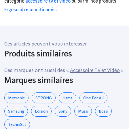
catégorie
accessoire tv et vidéo
ou parmi nos produits
Ergosolid reconditionnés
.
Ces articles peuvent vous intéresser
Produits similaires
Ces marques ont aussi des «
Accessoire TV et Vidéo
»
Marques similaires
Metronic
STRONG
Hama
One For All
Samsung
Edision
Sony
Muse
Bose
TechniSat