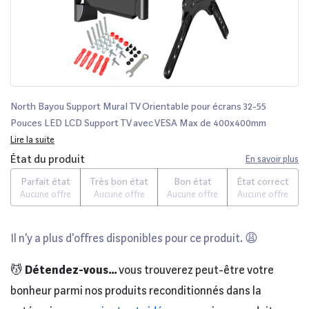
North Bayou Support Mural TV Orientable pour écrans 32-55
Pouces LED LCD Support TV avec VESA Max de 400x400mm
Capacité Max de 31,8 kg
Lire la suite
État du produit
En savoir plus
Parfait état
Très bon état
Bon état
État correct
Aucune offre
Aucune offre
Aucune offre
Aucune offre
Il n'y a plus d'offres disponibles pour ce produit. 😩
💆
Détendez-vous...
vous trouverez peut-être votre
bonheur parmi nos produits reconditionnés dans la