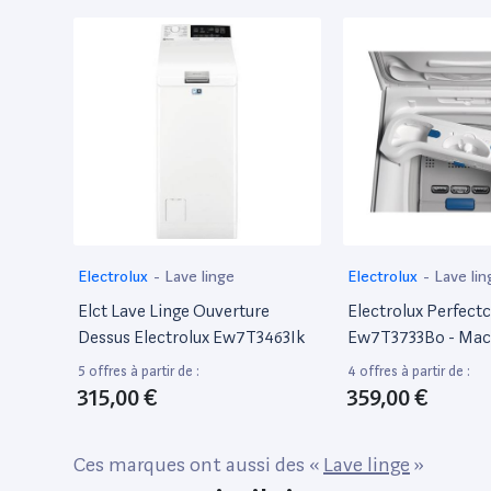
Electrolux
-
Lave linge
Electrolux
-
Lave lin
Elct Lave Linge Ouverture
Electrolux Perfect
Dessus Electrolux Ew7T3463Ik
Ew7T3733Bo - Mach
- Largeur : 39.7 Cm
5 offres à partir de :
4 offres à partir de :
: 60 Cm - Hauteur :
315,00 €
359,00 €
Chargement Par Le
Litres - 7 Kg - 130
Ces marques ont aussi des «
Lave linge
»