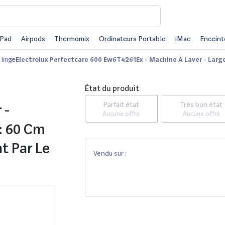
iPad
Airpods
Thermomix
Ordinateurs Portable
iMac
Enceint
 linge
Electrolux Perfectcare 600 Ew6T4261Ex - Machine À Laver - Largeu
État du produit
Parfait état
Très bon état
 -
Aucune offre
Aucune offre
 : 60 Cm
t Par Le
Vendu sur :