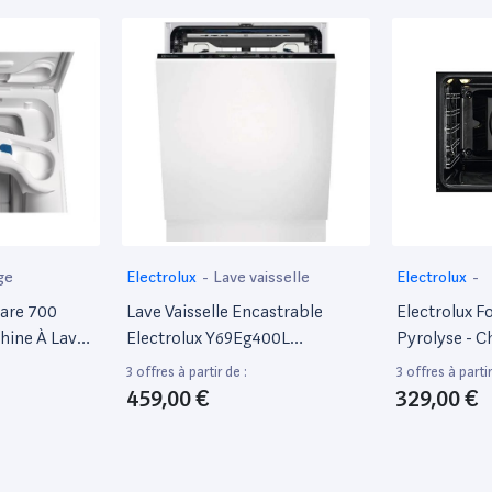
ge
Electrolux
-
Lave vaisselle
Electrolux
-
care 700
Lave Vaisselle Encastrable
Electrolux F
ine À Laver
Electrolux Y69Eg400L
Pyrolyse - C
 - Profondeur
911434845 15 Couverts 60 Cm
Pulsée - Eof
3 offres à partir de :
3 offres à partir
 89 Cm -
Froide - L67
459,00 €
329,00 €
 Dessus - 42
0 Tours/Min