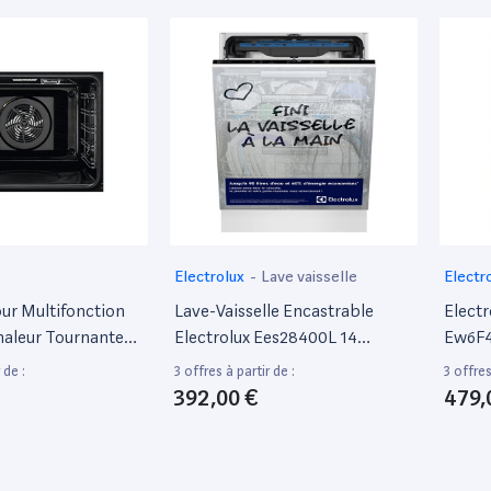
Electrolux
-
Lave vaisselle
Electr
our Multifonction
Lave-Vaisselle Encastrable
Electr
haleur Tournante
Electrolux Ees28400L 14
Ew6F4
6P46Z - Noir - Porte
Couverts Blanc
- Larg
 de :
3 offres à partir de :
3 offres
 X L63,5 X H65,4Cm
66 Cm 
392,00 €
479,
Charge
- 10 K