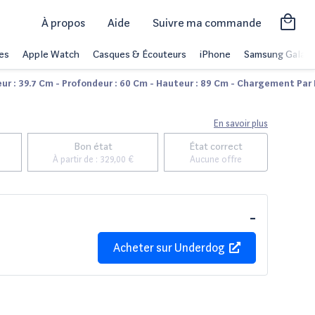
À propos
Aide
Suivre ma commande
es
Apple Watch
Casques & Écouteurs
iPhone
Samsung Galaxy
r : 39.7 Cm - Profondeur : 60 Cm - Hauteur : 89 Cm - Chargement Par L
En savoir plus
Bon état
État correct
À partir de :
329,00 €
Aucune offre
-
Acheter sur
Underdog