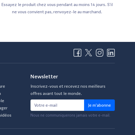
Essayez le produit chez vous pendant au moins 14 jours. S'il
ne vous convient pas, renvoyez-le au marchand.
Newsletter
ure
Inscrivez-vous et recevez nos meilleurs
n
offres avant tout le monde.
ble
Je m'abonne
ager
vidéos
Nous ne communiquerons jamais votre e-mail.