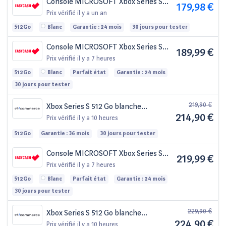
Console MICROSOFT Xbox Series S
179,98 €
Blanc 512 Go + 1 manette
Prix vérifié
il y a un an
512Go
Blanc
Garantie : 24 mois
30 jours pour tester
Console MICROSOFT Xbox Series S
189,99 €
Blanc 512 Go Sans Manette
Prix vérifié
il y a 7 heures
512Go
Blanc
Parfait état
Garantie : 24 mois
30 jours pour tester
219,90 €
Xbox Series S 512 Go blanche
214,90 €
reconditionnée
Prix vérifié
il y a 10 heures
512Go
Garantie : 36 mois
30 jours pour tester
Console MICROSOFT Xbox Series S
219,99 €
Blanc 512 Go + 1 manette
Prix vérifié
il y a 7 heures
512Go
Blanc
Parfait état
Garantie : 24 mois
30 jours pour tester
229,90 €
Xbox Series S 512 Go blanche
224,90 €
reconditionnée
Prix vérifié
il y a 10 heures