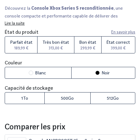
Découvrez la
Console Xbox Series S reconditionnée
, une
console compacte et performante capable de délivrer des
graphismes époustouflants en 1440p. Chaque unité est
Lire la suite
rigoureusement vérifiée par nos experts, vous garantissant un
État du produit
En savoir plus
produit en
parfait état
ou en
très bon état
, avec un délai de
Parfait état
Très bon état
Bon état
État correct
rétractation de 14 jours. Bénéficiez d'une garantie allant jusqu'à 36
189,99 €
313,00 €
299,99 €
399,00 €
mois, selon le vendeur, sur des plateformes de confiance telles que
Fnac, Darty et Back Market. Faites le choix d'un divertissement
Couleur
immersif tout en respectant votre budget !
Blanc
Noir
Capacité de stockage
1To
500Go
512Go
Comparer les prix