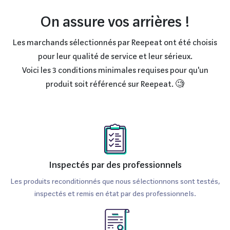
moins gourmande et plus accessible. En termes de
On assure vos arrières !
stockage, la Console Xbox Series S est dotée d’un SSD de
512 Go, permettant des temps de chargement réduits et
Les marchands sélectionnés par Reepeat ont été choisis
un accès instantané à vos jeux. Bien que ce stockage soit
pour leur qualité de service et leur sérieux.
moins élevé que celui de la Series X, il est extensible grâce
Voici les 3 conditions minimales requises pour qu'un
à une carte d’extension ou à l’utilisation de disques durs
produit soit référencé sur Reepeat. 🧐
externes. La connectivité est également un point fort,
avec un accès à la nouvelle norme Wi-Fi 6, assurant des
connexions stables et rapides. Son OS intuitif, basé sur
Xbox One, facilite la navigation entre les jeux et les
applications, rendant l’expérience utilisateur fluide et
Inspectés par des professionnels
agréable.
Les produits reconditionnés que nous sélectionnons sont testés,
inspectés et remis en état par des professionnels.