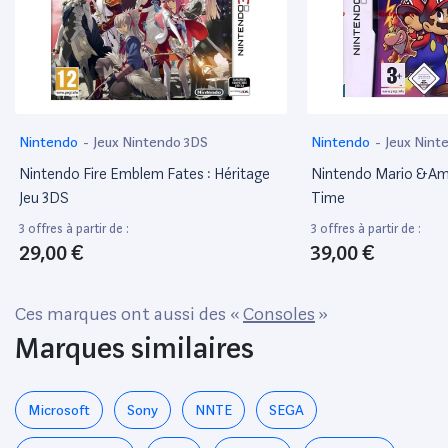
Nintendo
-
Jeux Nintendo 3DS
Nintendo
-
Jeux Nint
Nintendo Fire Emblem Fates : Héritage
Nintendo Mario &Amp;
Jeu 3DS
Time
3 offres à partir de :
3 offres à partir de :
29,00 €
39,00 €
Ces marques ont aussi des «
Consoles
»
Marques similaires
Microsoft
Sony
NNTE
SEGA