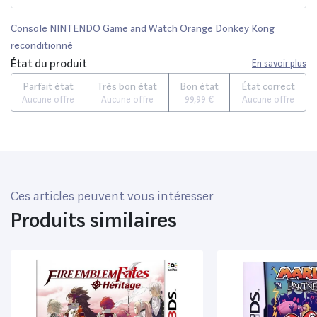
Console NINTENDO Game and Watch Orange Donkey Kong
reconditionné
État du produit
En savoir plus
Parfait état
Très bon état
Bon état
État correct
Aucune offre
Aucune offre
99,99 €
Aucune offre
Ces articles peuvent vous intéresser
Produits similaires