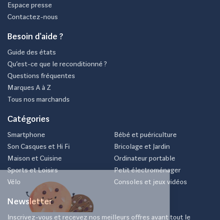
Espace presse
Contactez-nous
Besoin d'aide ?
Guide des états
Qu’est-ce que le reconditionné ?
Questions fréquentes
Marques A à Z
Tous nos marchands
Catégories
Smartphone
Bébé et puériculture
Son Casques et Hi Fi
Bricolage et Jardin
Maison et Cuisine
Ordinateur portable
Sports et Loisirs
Petit électroménager
Vélo
Consoles et jeux vidéos
Newsletter
Inscrivez-vous et recevez nos meilleurs offres avant tout le