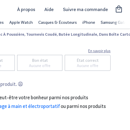
À propos
Aide
Suivre ma commande
es
Apple Watch
Casques & Écouteurs
iPhone
Samsung Galaxy
c À Poussière, Tournevis Coudé, Butée Longitudinale, Dans Boîte Cart
En savoir plus
at
Bon état
État correct
e
Aucune offre
Aucune offre
 produit. 😩
eut-être votre bonheur parmi nos produits
lage à main et électroportatif
ou parmi nos produits