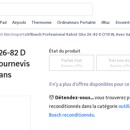
iPad
Airpods
Thermomix
Ordinateurs Portable
iMac
Enceint
et électroportatif
Bosch Professional Rabot Gho 26-82 D (710 W, Avec Sa
26-82 D
État du produit
Parfait état
Très bon ét
Tournevis
Aucune offre
Aucune offr
Dans
Il n'y a plus d'offres disponibles pour ce
💆
Détendez-vous...
vous trouverez p
reconditionnés dans la catégorie
outil
Bosch reconditionnés
.