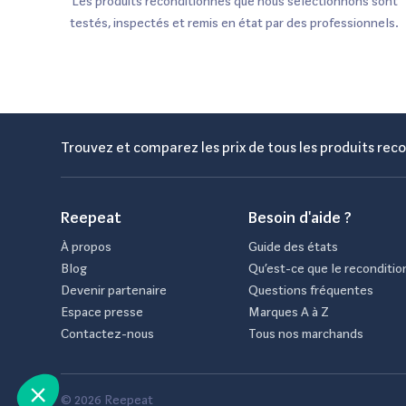
Les produits reconditionnés que nous sélectionnons sont
testés, inspectés et remis en état par des professionnels.
Trouvez et comparez les prix de tous les produits reco
Reepeat
Besoin d'aide ?
À propos
Guide des états
Blog
Qu’est-ce que le reconditio
Devenir partenaire
Questions fréquentes
Espace presse
Marques A à Z
Contactez-nous
Tous nos marchands
© 2026 Reepeat