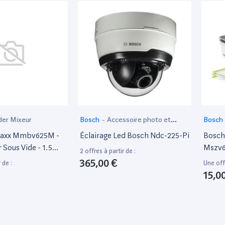
der Mixeur
Bosch
-
Accessoire photo et
Bosch
vidéo
maxx Mmbv625M -
Éclairage Led Bosch Ndc-225-Pi
Bosch
Sous Vide - 1.5
Mszv6
2 offres à partir de :
0 Watt
Acces
365,00 €
 de :
Une offr
15,0