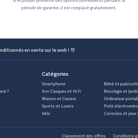
Si le produit présente des dysfonctionnements pendant la
période de garantie, il est remplacé gratuitement.
nditionnés en vente sur le web ! 🤘
Catégories
Smartphone
Bébé et puéricult
nné ?
Son Casques et Hi Fi
Bricolage et Jardi
Maison et Cuisine
Ordinateur porta
Sports et Loisirs
Petit électromén
Vélo
Consoles et jeux 
Classement des offres
Conditions g