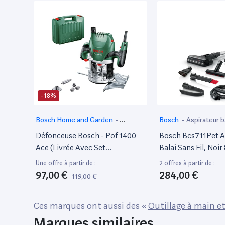
-18%
Bosch Home and Garden
-
Bosch
-
Aspirateur b
Défonseuse
Défonceuse Bosch - Pof 1400
Bosch Bcs711Pet A
Ace (Livrée Avec Set
Balai Sans Fil, Noir
D'Accessoires, Régulation
Excellent État
Une offre à partir de :
2 offres à partir de :
Électronique Constante,
97,00 €
284,00 €
119,00 €
Réglage De La Profondeur De
Fraisage Et Éclairage)
Ces marques ont aussi des «
Outillage à main et
Marques similaires