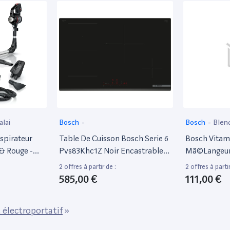
alai
Bosch
-
Bosch
-
Blen
spirateur
Table De Cuisson Bosch Serie 6
Bosch Vita
 & Rouge -
Pvs83Khc1Z Noir Encastrable
Mã©Langeur 
80 Cm Table De Cuisson À
Litres - 100
2 offres à partir de :
2 offres à partir
Induction 4 Foyer(S)
585,00 €
111,00 €
 électroportatif
»