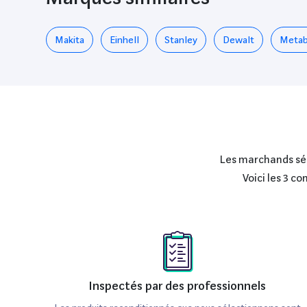
Makita
Einhell
Stanley
Dewalt
Meta
Les marchands séle
Voici les 3 c
Inspectés par des professionnels