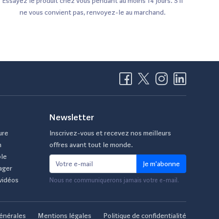
Essayez le produit chez vous pendant au moins 14 jours. S'il
ne vous convient pas, renvoyez-le au marchand.
Newsletter
ure
Inscrivez-vous et recevez nos meilleurs
n
offres avant tout le monde.
ble
Je m'abonne
ager
vidéos
Nous ne communiquerons jamais votre e-mail.
énérales
Mentions légales
Politique de confidentialité