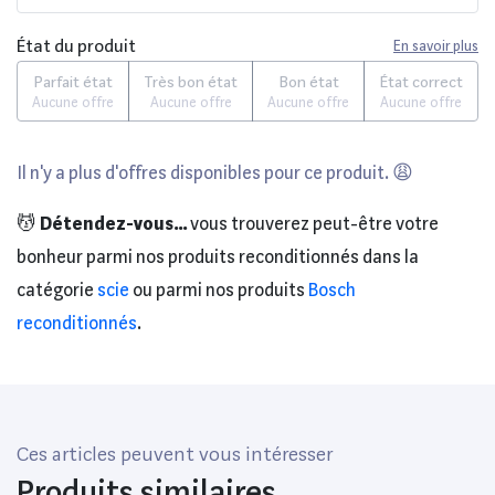
État du produit
En savoir plus
Parfait état
Très bon état
Bon état
État correct
Aucune offre
Aucune offre
Aucune offre
Aucune offre
Il n'y a plus d'offres disponibles pour ce produit. 😩
💆
Détendez-vous...
vous trouverez peut-être votre
bonheur parmi nos produits reconditionnés dans la
catégorie
scie
ou parmi nos produits
Bosch
reconditionnés
.
Ces articles peuvent vous intéresser
Produits similaires