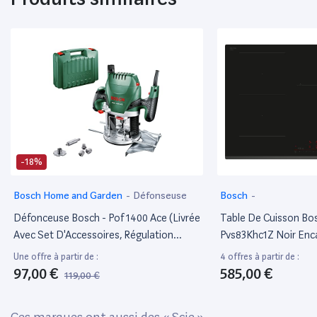
-18%
Bosch Home and Garden
-
Défonseuse
Bosch
-
Défonceuse Bosch - Pof 1400 Ace (Livrée
Table De Cuisson Bos
Avec Set D'Accessoires, Régulation
Pvs83Khc1Z Noir Enc
Électronique Constante, Réglage De La
Table De Cuisson À I
Une offre à partir de :
4 offres à partir de :
Profondeur De Fraisage Et Éclairage)
97,00 €
585,00 €
119,00 €
Ces marques ont aussi des «
Scie
»