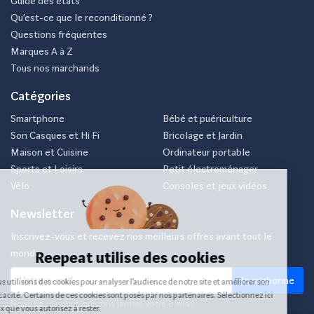
Guide des états
Qu’est-ce que le reconditionné ?
Questions fréquentes
Marques A à Z
Tous nos marchands
Catégories
Smartphone
Bébé et puériculture
Son Casques et Hi Fi
Bricolage et Jardin
Maison et Cuisine
Ordinateur portable
Sports et Loisirs
Petit électroménager
Vélo
Consoles et jeux vidéos
Newsletter
Inscrivez-vous et recevez nos meilleurs offres avant tout le
monde.
Je m'abonne
Nous ne communiquerons jamais votre e-mail.