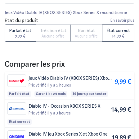
Jeux Vidéo Diablo IV (XBOX SERIES) Xbox Series X reconditionné
État du produit
En savoir plus
Parfait état
Très bon état
Bon état
État correct
9,99 €
Aucune offre
Aucune offre
14,99 €
Comparer les prix
Jeux Vidéo Diablo IV (XBOX SERIES) Xbox
9,99 €
Series X
Prix vérifié
il y a 5 heures
Parfait état
Garantie : 24 mois
30 jours pour tester
Diablo IV - Occasion XBOX SERIES X
14,99 €
Prix vérifié
il y a 3 heures
État correct
Diablo IV Jeu Xbox Series X et Xbox One
19,89 €