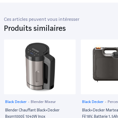
Ces articles peuvent vous intéresser
Produits similaires
Black Decker
-
Blender Mixeur
Black Decker
-
Perce
Blender Chauffant Black+Decker
Black+Decker Martea
Bxsm1000E 1040W Inox
Fil 18V, Batterie 1.5