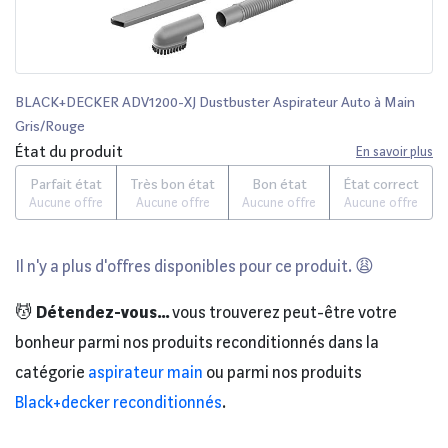
BLACK+DECKER ADV1200-XJ Dustbuster Aspirateur Auto à Main
Gris/Rouge
État du produit
En savoir plus
Parfait état
Très bon état
Bon état
État correct
Aucune offre
Aucune offre
Aucune offre
Aucune offre
Il n'y a plus d'offres disponibles pour ce produit. 😩
💆
Détendez-vous...
vous trouverez peut-être votre
bonheur parmi nos produits reconditionnés dans la
catégorie
aspirateur main
ou parmi nos produits
Black+decker reconditionnés
.