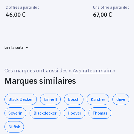
Mallette, Bdchd18K
2 offres à partir de :
Une offre à partir de :
46,00 €
67,00 €
Lire la suite
Ces marques ont aussi des «
Aspirateur main
»
Marques similaires
Black Decker
Einhell
Bosch
Karcher
djive
Severin
Blackdecker
Hoover
Thomas
Nilfisk