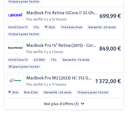
Très bon état
14 jours pour tester
MacBook Pro Retina 15Core i7 25 Ghz
699,99 €
16 Go 1 To SSD Argent (2015) -
Prix vérifié
il y a 12 heures
Batterie Neuve - Reconditionné -
Intel Core I7
1To
Gris
Très bon état
Garantie : 24 mois
Très bon état
14 jours pour tester
MacBook Pro 15" Retina (2015) - Core
849,00 €
i7 2.5 GHz 1000 SSD - 16 Go QWERTZ
Prix vérifié
il y a 1 heure
- Allemand
Intel Core I7
2,5 GHz
1To
Garantie : 12 mois
30 jours pour tester
MacBook Pro M2 (2023) 16', 512 Go
1 372,00 €
12 cœurs 16 Go Apple GPU 19, Gris
Prix vérifié
il y a 11 heures
sidéral - AZERTY - Bon état
Gris
Bon état
Garantie : 24 mois
14 jours pour tester
Voir plus d'offres (
1
)