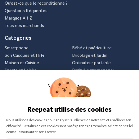
Qu’est-ce que le reconditionné ?
Questions fréquentes
Marques A à Z
Tous nos marchands
Catégories
Smartphone
Bébé et puériculture
Son Casques et Hi Fi
Bricolage et Jardin
Maison et Cuisine
Ordinateur portable
Sports et Loisirs
Petit électroménager
Vélo
Consoles et jeux vidéos
Newsletter
Inscrivez-vous et recevez nos meilleurs offres avant tout le
monde.
Je m'abonne
Nous ne communiquerons jamais votre e-mail.