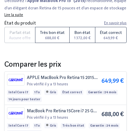
Découvrez l'
Apple MacBook Pro 15” (2015)
reconditionné, équipé
d'un élégant écran Retina de 15 pouces et d'un espace de stockage
de
Lire la suite
1To
pour toutes vos créations numériques. Chaque appareil est
soigneusement vérifié par des experts, disponible en divers états
État du produit
En savoir plus
cosmétiques allant de
parfait état
à
bon état
, avec une garantie
Parfait état
Très bon état
Bon état
État correct
de
12 à 36 mois
selon le vendeur. Profitez d'un délai de
Aucune offre
688,00 €
1 372,00 €
649,99 €
rétractation de
14 jours
pour un achat en toute confiance.
Comparez ce modèle sur des sites partenaires comme
Fnac
,
Darty
et
Amazon
pour dénicher la meilleure offre et rejoignez le
Comparer les prix
mouvement reconditionné !
APPLE MacBook Pro Retina 15 2015
649,99 €
Core i7 - 25 Ghz - 16 Go RAM - 1000
Prix vérifié
il y a 13 heures
Go SSD - Gris - Reconditionné - Etat
Intel Core I7
1To
Gris
État correct
Garantie : 24 mois
correct
14 jours pour tester
MacBook Pro Retina 15Core i7 25 Ghz
688,00 €
16 Go 1 To SSD Argent (2015) -
Prix vérifié
il y a 13 heures
Batterie Neuve - Reconditionné -
Intel Core I7
1To
Gris
Très bon état
Garantie : 24 mois