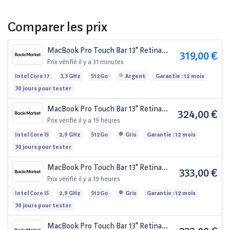
Comparer les prix
MacBook Pro Touch Bar 13" Retina
319,00 €
(2016) - Core i7 3.3 GHz 512 SSD - 16
Prix vérifié
il y a 31 minutes
Go QWERTY - Anglais
Intel Core I7
3,3 GHz
512Go
Argent
Garantie : 12 mois
30 jours pour tester
MacBook Pro Touch Bar 13" Retina
324,00 €
(2016) - Core i5 2.9 GHz 512 SSD - 8
Prix vérifié
il y a 19 heures
Go QWERTY - Espagnol
Intel Core I5
2,9 GHz
512Go
Gris
Garantie : 12 mois
30 jours pour tester
MacBook Pro Touch Bar 13" Retina
333,00 €
(2016) - Core i5 2.9 GHz 512 SSD - 8 Go
Prix vérifié
il y a 19 heures
AZERTY - Français
Intel Core I5
2,9 GHz
512Go
Gris
Garantie : 12 mois
30 jours pour tester
MacBook Pro Touch Bar 13" Retina