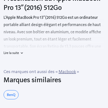
Pro 13” (2016) 512Go
L'Apple MacBook Pro 13” (2016) 512Go est un ordinateur
portable alliant design élégant et performances de haut
niveau. Avec son boîtier en aluminium, ce modèle affiche
un look premium, tout en étant léger et facilement
transportable. Son écran Retina de 13,3 pouces offre une
Lire la suite
résolution impressionnante de 2560 x 1600 pixels,
garantissant des couleurs vives et une clarté d'image
exceptionnelle, idéale pour le travail graphique ou le
Ces marques ont aussi des «
Macbook
»
visionnage de films.
Marques similaires
Concernant les performances, le MacBook Pro 13” (2016)
intègre un processeur Intel Core i5, qui assure une
BenQ
réactivité et une fluidité optimales pour le multitâche.