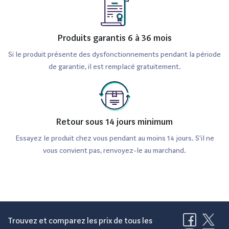
Sur le plan de la connectivité, le MacBook Pro 13” (2016)
propose quatre ports Thunderbolt 3 (USB-C), offrant une
Produits garantis 6 à 36 mois
grande flexibilité pour la connexion d’écrans externes et
Si le produit présente des dysfonctionnements pendant la période
de dispositifs de stockage. Ce modèle se distingue
de garantie, il est remplacé gratuitement.
également de son prédécesseur, le MacBook Pro 13”
(2015), par son design plus fin et léger, ainsi que par des
performances accrues grâce aux nouveaux processeurs
Retour sous 14 jours minimum
et à la technologie Thunderbolt 3.
Essayez le produit chez vous pendant au moins 14 jours. S'il ne
Pourquoi acheter un Apple
vous convient pas, renvoyez-le au marchand.
MacBook Pro 13” (2016) 512Go
reconditionné ?
Opter pour un Apple MacBook Pro 13” (2016) reconditionné
Trouvez et comparez les prix de tous les
représente un excellent choix pour les utilisateurs à la