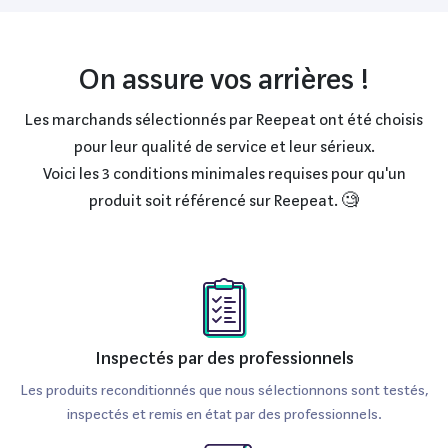
Accompagné de 8 Go de RAM, il peut gérer sans problème
les applications les plus exigeantes, qu'il s'agisse de
logiciel de montage vidéo ou de développement logiciel.
On assure vos arrières !
Le stockage SSD de 512 Go est un atout considérable,
Les marchands sélectionnés par Reepeat ont été choisis
permettant un accès rapide aux fichiers et une
pour leur qualité de service et leur sérieux.
installation agile des logiciels.
Voici les 3 conditions minimales requises pour qu'un
En matière d'appareil photo, le MacBook Pro est équipé
produit soit référencé sur Reepeat. 🧐
d'une caméra FaceTime HD de 720p, offrant une qualité
d'image convenable pour les visioconférences. La batterie
de ce modèle promet jusqu'à 10 heures d'autonomie, ce
qui est idéal pour une utilisation prolongée sans avoir
besoin de recharge. Il fonctionne sous macOS Sierra, un
Inspectés par des professionnels
système d'exploitation fluide et intuitif, renforçant
Les produits reconditionnés que nous sélectionnons sont testés,
l'expérience utilisateur avec une multitude de
inspectés et remis en état par des professionnels.
fonctionnalités intégrées.