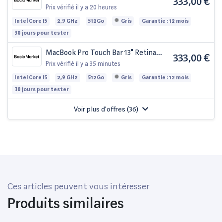
333,00 €
(2016) - Core i5 2.9 GHz 512 SSD - 8 Go
Prix vérifié
il y a 20 heures
QWERTZ - Allemand
Intel Core I5
2,9 GHz
512Go
Gris
Garantie : 12 mois
30 jours pour tester
MacBook Pro Touch Bar 13" Retina
333,00 €
(2016) - Core i5 2.9 GHz 512 SSD - 8 Go
Prix vérifié
il y a 35 minutes
QWERTY - Anglais
Intel Core I5
2,9 GHz
512Go
Gris
Garantie : 12 mois
30 jours pour tester
Voir plus d'offres (
36
)
Ces articles peuvent vous intéresser
Produits similaires