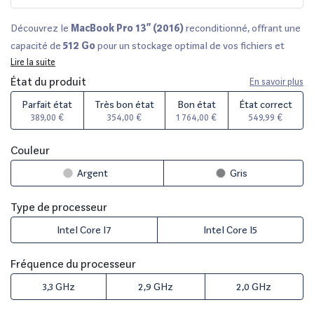
Découvrez le
MacBook Pro 13” (2016)
reconditionné, offrant une
capacité de
512 Go
pour un stockage optimal de vos fichiers et
Lire la suite
applications. Chaque unité est minutieusement vérifiée par nos
experts pour garantir un produit de qualité, proposé en plusieurs
État du produit
En savoir plus
états cosmétiques allant de parfait à correct. Profitez d'une
Parfait état
Très bon état
Bon état
État correct
garantie de
12 à 36 mois
selon le vendeur, et d'un délai de
389,00 €
354,00 €
1 764,00 €
549,99 €
rétractation de
14 jours
. Comparez les meilleures offres sur
Fnac
,
Darty
, et d'autres plateformes partenaires pour réaliser une bonne
Couleur
affaire tout en adoptant une démarche éco-responsable.
Argent
Gris
Type de processeur
Intel Core I7
Intel Core I5
Fréquence du processeur
3,3 GHz
2,9 GHz
2,0 GHz