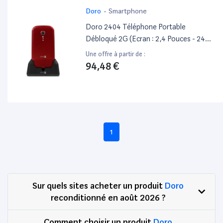
Doro
-
Smartphone
Doro 2404 Téléphone Portable
Débloqué 2G (Ecran : 2,4 Pouces - 24
Mo - Double Micro Sim - Système
Une offre à partir de :
D'Exploitation Doro) Rouge/Blanc
94,48 €
1
Sur quels sites acheter un produit
Doro
reconditionné en août 2026 ?
Comment choisir un produit
Doro