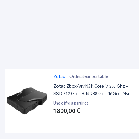
Zotac
-
Ordinateur portable
Zotac Zbox-Vr7N3K Core i7 2.6 Ghz -
SSD 512 Go + Hdd 238 Go - 16Go - Nvidia
Quadro Rtx 3000
Une offre à partir de :
1 800,00 €