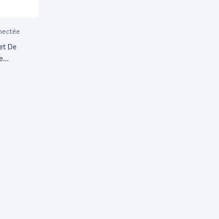
nectée
et De
e