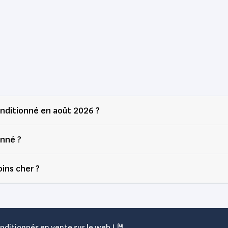
nditionné en août 2026 ?
nné ?
ins cher ?
nditionnés en vente sur le web ! 🤘