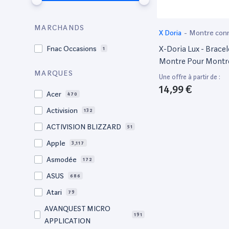
MARCHANDS
X Doria
-
Montre con
X-Doria Lux - Bracel
Fnac Occasions
1
Montre Pour Montr
Intelligente - Brun
MARQUES
Une offre à partir de :
14,99 €
Acer
470
Activision
132
ACTIVISION BLIZZARD
51
Apple
3,117
Asmodée
172
ASUS
686
Atari
79
AVANQUEST MICRO
191
APPLICATION