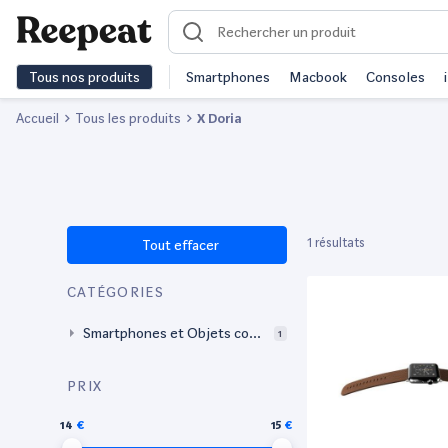
Tous nos produits
Smartphones
Macbook
Consoles
Accueil
Tous les produits
X Doria
1 résultats
Tout effacer
CATÉGORIES
Smartphones et Objets conn
1
ectés
PRIX
14
15