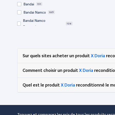
Bandai
151
Bandai Namco
189
Bandai Namco
126
Entertainment
Bigben
65
BM Sonic
64
Bose
56
Sur quels sites acheter un produit
X Doria
reco
Canon
726
Clementoni
78
Comment choisir un produit
X Doria
reconditio
Corsair
69
Quel est le produit
DEG
X Doria
reconditionné le mo
88
Dell
2,755
Djeco
65
Edenwood
47
Trouvez et comparez les prix de tous les produits reco