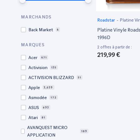
MARCHANDS
Roadstar
-
Platine Vi
Platine Vinyle Roads
Back Market
4
1996D
MARQUES
2 offres à partir de :
219,99 €
Acer
471
Activision
135
ACTIVISION BLIZZARD
51
Apple
3,039
Asmodée
172
ASUS
693
Atari
81
AVANQUEST MICRO
189
APPLICATION