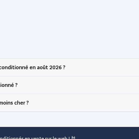
conditionné en août 2026 ?
ionné ?
moins cher ?
nditionnés en vente sur le web ! 🤘