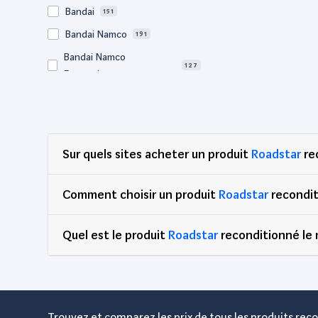
Bandai
151
Bandai Namco
191
Bandai Namco
127
Entertainment
Bigben
65
BM Sonic
64
Bose
56
Sur quels sites acheter un produit
Roadstar
re
Canon
726
Clementoni
76
Comment choisir un produit
Roadstar
recondit
Corsair
70
Quel est le produit
DEG
Roadstar
reconditionné le 
89
Dell
2,900
Djeco
65
Edenwood
47
Trouvez et comparez les prix de tous les produits reco