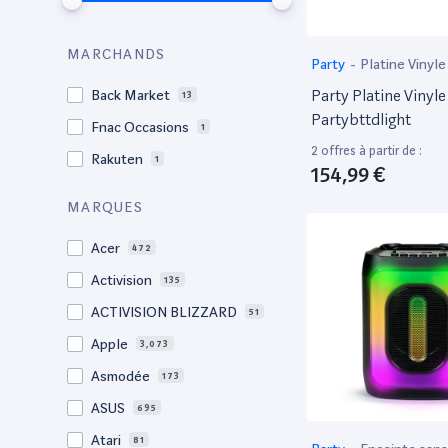
MARCHANDS
Party
-
Platine Vinyle
Party Platine Vinyle
Back Market
13
Partybttdlight
Fnac Occasions
1
2 offres à partir de :
Rakuten
1
154,99 €
MARQUES
Acer
472
Activision
135
ACTIVISION BLIZZARD
51
Apple
3,073
Asmodée
173
ASUS
695
Atari
81