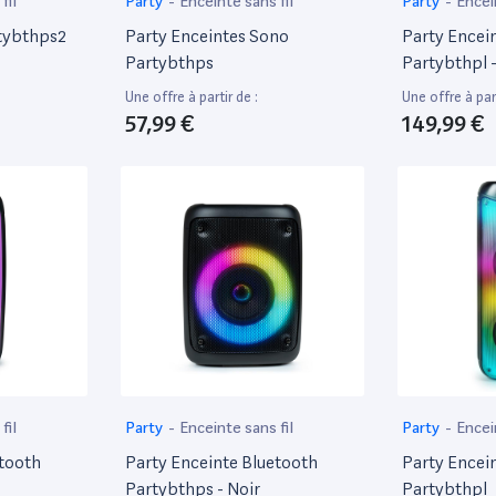
fil
Party
-
Enceinte sans fil
Party
-
Encei
rtybthps2
Party Enceintes Sono
Party Encei
Partybthps
Partybthpl -
Une offre à partir de :
Une offre à part
57,99 €
149,99 €
fil
Party
-
Enceinte sans fil
Party
-
Encei
etooth
Party Enceinte Bluetooth
Party Encei
Partybthps - Noir
Partybthpl