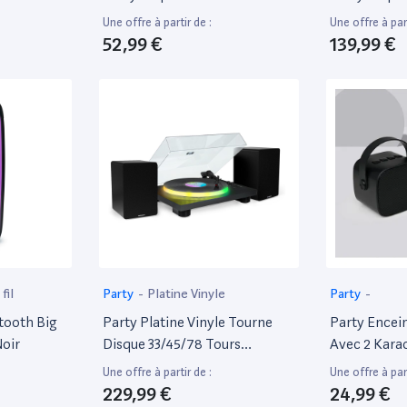
Une offre à partir de :
Une offre à part
52,99 €
139,99 €
fil
Party
-
Platine Vinyle
Party
-
tooth Big
Party Platine Vinyle Tourne
Party Encei
oir
Disque 33/45/78 Tours
Avec 2 Karao
Bluetooth Avec Plateau
Une offre à partir de :
Une offre à part
Lumineux Led - Big Ben
229,99 €
24,99 €