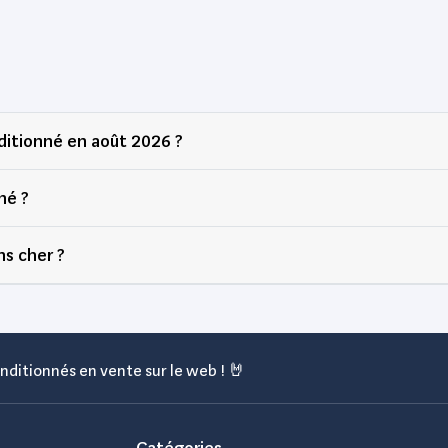
Partybttdlight, Avec Enceintes
Thomson Bois 50W
itionné en août 2026 ?
né ?
ns cher ?
nditionnés en vente sur le web ! 🤘
Catégories