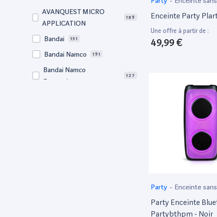
Party
-
Enceinte sans 
AVANQUEST MICRO
Enceinte Party Pla
189
APPLICATION
Une offre à partir de :
Bandai
151
49,99 €
Bandai Namco
191
Bandai Namco
127
Entertainment
Bigben
65
BM Sonic
64
Bose
56
Canon
726
Clementoni
76
Corsair
70
Party
-
Enceinte sans 
DEG
89
Party Enceinte Blu
Dell
2,926
Partybthpm - Noir