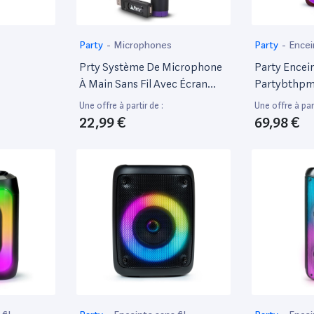
Party
-
Microphones
Party
-
Encei
Prty Système De Microphone
Party Encei
À Main Sans Fil Avec Écran
Partybthp
Digital Uhf Via Usb
Une offre à partir de :
Une offre à part
22,99 €
69,98 €