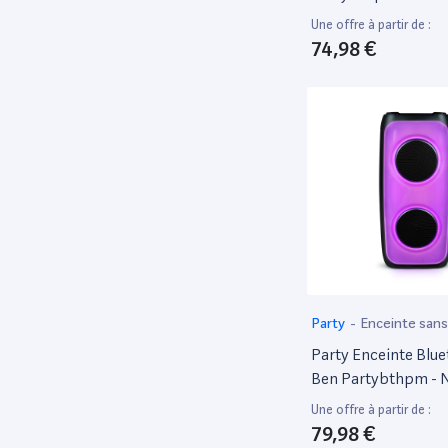
Djeco
65
Une offre à partir de :
Edenwood
47
74,98 €
Eidos Interactive
81
Electrolux
59
Electronic Arts
208
Fujifilm
89
Fujitsu
231
Funko
93
Generique
90
GIGAMIC
94
Party
-
Enceinte sans 
Google
79
Party Enceinte Blue
HABA
51
Ben Partybthpm - N
Hasbro
85
Une offre à partir de :
Hasegawa
57
79,98 €