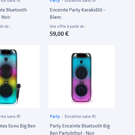
nte sans fil
Party
-
Enceinte sans fil
nte Bluetooth
Enceinte Party Karakid20 -
 Noir
Blanc
ir de :
Une offre à partir de :
59,00 €
nte sans fil
Party
-
Enceinte sans fil
ntes Sono Big Ben
Party Enceinte Bluetooth Big
Ben Partybthpl - Noir