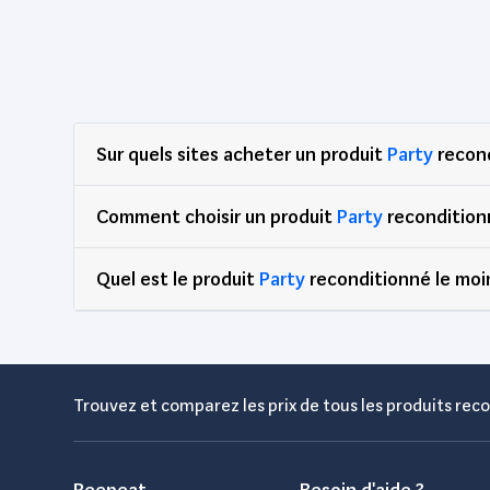
HP
2,928
Huawei
164
Ibiza Light
52
Ibiza Sound
92
Ineck
Sur quels sites acheter un produit
Party
recond
52
Intel
78
Comment choisir un produit
Party
recondition
Italian Design
131
Jabra
49
Quel est le produit
Party
reconditionné le moi
Jbl
67
JEUX reconditionnés
421
Just For Games
384
Kingston
49
Trouvez et comparez les prix de tous les produits reco
Koch Média
154
KODAK
52
Reepeat
Besoin d'aide ?