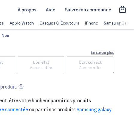
À propos
Aide
Suivre ma commande
es
Apple Watch
Casques & Écouteurs
iPhone
Samsung Galaxy
 Noir
En savoir plus
at
Bon état
État correct
e
Aucune offre
Aucune offre
 produit. 😩
eut-être votre bonheur parmi nos produits
re connectée
ou parmi nos produits
Samsung galaxy