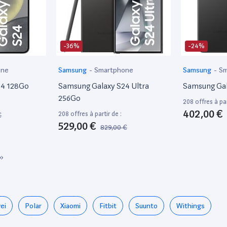
-36%
-24%
one
Samsung
-
Smartphone
Samsung
-
Sm
24 128Go
Samsung Galaxy S24 Ultra
Samsung Gal
256Go
208 offres à par
402,00 €
208 offres à partir de :
€
529,00 €
829,00 €
»
ei
Polar
Xiaomi
Fitbit
Suunto
Withings