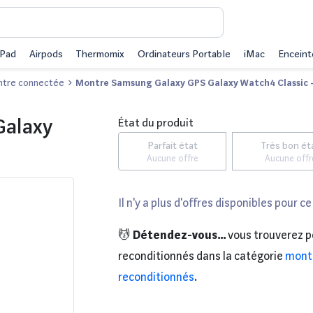
iPad
Airpods
Thermomix
Ordinateurs Portable
iMac
Enceint
tre connectée
Montre Samsung Galaxy GPS Galaxy Watch4 Classic -
Galaxy
État du produit
Parfait état
Très bon ét
Aucune offre
Aucune offr
Il n'y a plus d'offres disponibles pour ce
💆
Détendez-vous...
vous trouverez p
reconditionnés dans la catégorie
mont
reconditionnés
.