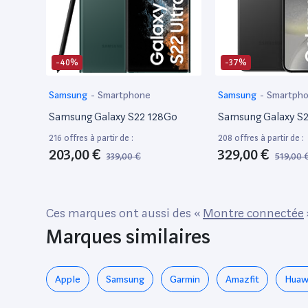
-40%
-37%
Samsung
-
Smartphone
Samsung
-
Smartph
Samsung Galaxy S22 128Go
Samsung Galaxy S
216 offres à partir de :
208 offres à partir de :
203,00 €
329,00 €
339,00 €
519,00 
Ces marques ont aussi des «
Montre connectée
Marques similaires
Apple
Samsung
Garmin
Amazfit
Huaw