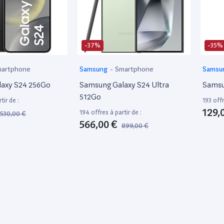
-37%
-35%
artphone
Samsung
-
Smartphone
Samsu
axy S24 256Go
Samsung Galaxy S24 Ultra
Samsu
512Go
tir de :
193 offr
129,
194 offres à partir de :
530,00 €
566,00 €
899,00 €