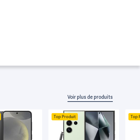
Voir plus de produits
Top Produit
Top 