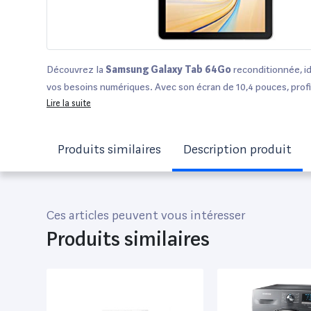
Découvrez la
Samsung Galaxy Tab 64Go
reconditionnée, i
vos besoins numériques. Avec son écran de 10,4 pouces, prof
expérience visuelle immersive pour vos films et jeux. Chaque 
Lire la suite
soigneusement vérifiée par des experts, garantissant un pro
état
,
très bon état
,
bon état
ou
état correct
. Vous bénéf
Produits similaires
Description produit
garantie de
12 à 36 mois
, selon le vendeur, ainsi qu'un délai 
14 jours
. Comparez cette offre parmi des plateformes rec
Fnac, Darty et Back Market pour faire le meilleur choix !
Ces articles peuvent vous intéresser
Produits similaires