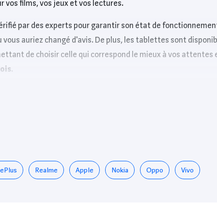
vos films, vos jeux et vos lectures.
ifié par des experts pour garantir son état de fonctionnemen
où vous auriez changé d'avis. De plus, les tablettes sont dispon
ettant de choisir celle qui correspond le mieux à vos attentes 
ois
.
s plateformes partenaires de confiance telles que
Fnac
,
Darty
 qui vous convient le mieux.
sung Galaxy Tab 64Go
uissant, cette tablette offre une navigation sans ralentissem
r rend chaque image éclatante, parfait pour du streaming.
ePlus
Realme
Apple
Nokia
Oppo
Vivo
e complète d’utilisation sans avoir à recharger constamment.
pte à tous vos déplacements.