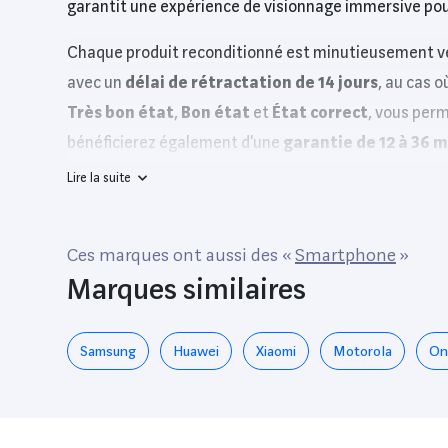
garantit une expérience de visionnage immersive pour 
Chaque produit reconditionné est minutieusement vér
avec un
délai de rétractation de 14 jours
, au cas 
Très bon état
,
Bon état
et
État correct
, vous perm
bénéficierez également d'une
garantie de 12 à 36 m
Lire la suite
La
Samsung Galaxy Tab
est disponible sur plusieur
d'autres, vous assurant ainsi que vous trouvez l’offre
Ces marques ont aussi des «
Smartphone
»
Ce que nous aimons à propos de la Sam
Marques similaires
Performance fluide :
Grâce à son processeur p
Qualité d’affichage :
L’écran lumineux et clai
Samsung
Huawei
Xiaomi
Motorola
On
Batterie longue durée :
Profitez d'une journé
Design léger :
Facile à transporter, elle s’ada
Limitations