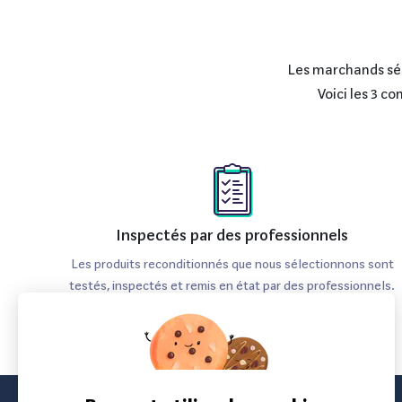
Stockage non extensible :
L'absence de carte
Pas de port HDMI :
Moins pratique pour le part
Les marchands séle
Écosystème Android :
Certaines applications
Voici les 3 c
À propos de la marque Samsung
Samsung est une entreprise sud-coréenne, leader mon
gamme de produits allant des smartphones aux tablet
améliore la vie quotidienne tout en mettant l'accent su
Inspectés par des professionnels
Les produits reconditionnés que nous sélectionnons sont
testés, inspectés et remis en état par des professionnels.