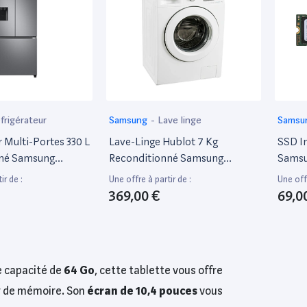
frigérateur
Samsung
-
Lave linge
Samsu
r Multi-Portes 330 L
Lave-Linge Hublot 7 Kg
SSD I
nné Samsung
Reconditionné Samsung
Samsu
9
Wf70F5E0N4W
Inter
ir de :
Une offre à partir de :
Une offr
369,00 €
69,0
ne capacité de
64 Go
, cette tablette vous offre
er de mémoire. Son
écran de 10,4 pouces
vous