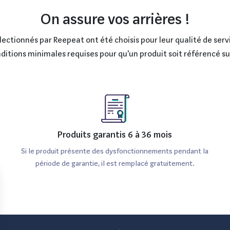
 microSD limite l'espace de stockage à 64 Go.
On assure vos arrières !
age d'écran avec un téléviseur.
ctionnés par Reepeat ont été choisis pour leur qualité de servi
 peuvent ne pas être optimisées comme sur iOS.
onditions minimales requises pour qu'un produit soit référencé s
dial dans le domaine de l'électronique. Connue pour ses innov
tes, en passant par les appareils électroménagers. La missio
r la durabilité et le design.
Produits garantis 6 à 36 mois
Si le produit présente des dysfonctionnements pendant la
période de garantie, il est remplacé gratuitement.