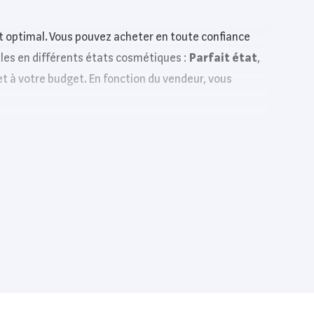
t optimal. Vous pouvez acheter en toute confiance
ibles en différents états cosmétiques :
Parfait état
,
et à votre budget. En fonction du vendeur, vous
,
Back Market
,
Amazon
,
Boulanger
,
Certideal
et
ent.