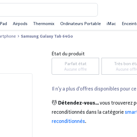
iPad
Airpods
Thermomix
Ordinateurs Portable
iMac
Enceint
rtphone
Samsung Galaxy Tab 64Go
État du produit
Parfait état
Très bon ét
Aucune offre
Aucune offr
Il n'y a plus d'offres disponibles pour ce
💆
Détendez-vous...
vous trouverez p
reconditionnés dans la catégorie
smar
reconditionnés
.