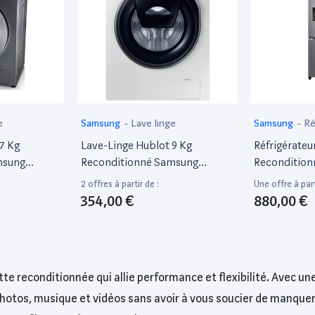
e
Samsung
-
Lave linge
Samsung
-
Ré
7 Kg
Lave-Linge Hublot 9 Kg
Réfrigérateu
msung
Reconditionné Samsung
Reconditio
Ww90K6414Q
Rf50A5202S
2 offres à partir de :
Une offre à part
354,00 €
880,00 €
ette reconditionnée qui allie performance et flexibilité. Avec u
hotos, musique et vidéos sans avoir à vous soucier de manqu