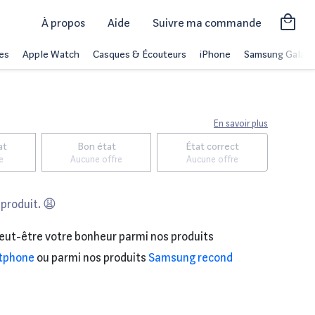
À propos
Aide
Suivre ma commande
es
Apple Watch
Casques & Écouteurs
iPhone
Samsung Galaxy
En savoir plus
at
Bon état
État correct
e
Aucune offre
Aucune offre
 produit. 😩
eut-être votre bonheur parmi nos produits
tphone
ou parmi nos produits
Samsung recond