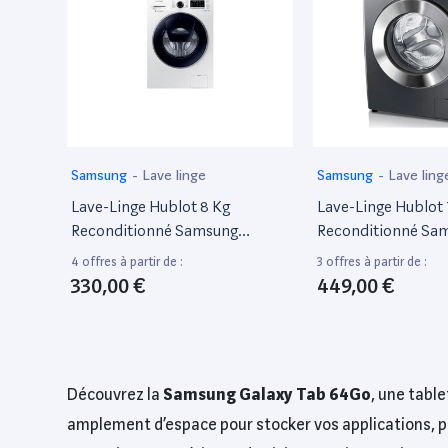
Samsung
-
Lave linge
Samsung
-
Lave ling
Lave-Linge Hublot 8 Kg
Lave-Linge Hublot 
Reconditionné Samsung
Reconditionné Sa
Ww8Bk5210Uw
Wf70F5E5W4X
4 offres à partir de :
3 offres à partir de :
330,00 €
449,00 €
Découvrez la
Samsung Galaxy Tab 64Go
, une tabl
amplement d’espace pour stocker vos applications, p