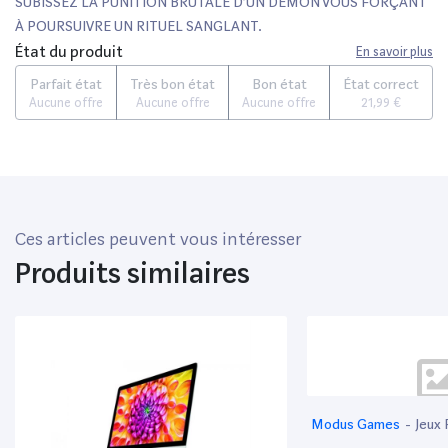
SUBISSEZ LA PUNITION BRUTALE D’UN DÉMON VOUS FORÇANT
À POURSUIVRE UN RITUEL SANGLANT.
État du produit
En savoir plus
Parfait état
Très bon état
Bon état
État correct
Aucune offre
Aucune offre
Aucune offre
21,99 €
Ces articles peuvent vous intéresser
Produits similaires
Modus Games
-
Jeux 