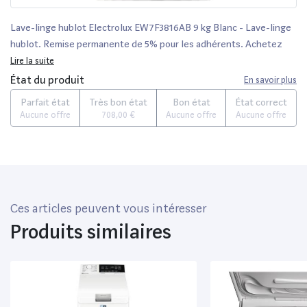
Lave-linge hublot Electrolux EW7F3816AB 9 kg Blanc - Lave-linge
hublot. Remise permanente de 5% pour les adhérents. Achetez
vos produits en ligne parmi un large choix de marques.
Lire la suite
État du produit
En savoir plus
Parfait état
Très bon état
Bon état
État correct
Aucune offre
708,00 €
Aucune offre
Aucune offre
Ces articles peuvent vous intéresser
Produits similaires