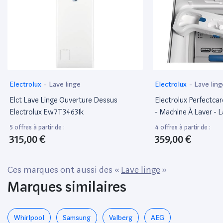
Electrolux
-
Lave linge
Electrolux
-
Lave ling
Elct Lave Linge Ouverture Dessus
Electrolux Perfectc
Electrolux Ew7T3463Ik
- Machine À Laver - L
Profondeur : 60 Cm -
5 offres à partir de :
4 offres à partir de :
Chargement Par Le De
315,00 €
359,00 €
Kg - 1300 Tours/Min
Ces marques ont aussi des «
Lave linge
»
Marques similaires
Whirlpool
Samsung
Valberg
AEG