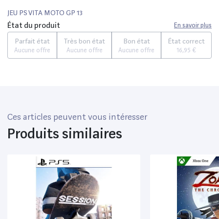
JEU PS VITA MOTO GP 13
État du produit
En savoir plus
Parfait état
Très bon état
Bon état
État correct
Aucune offre
Aucune offre
Aucune offre
16,95 €
Ces articles peuvent vous intéresser
Produits similaires