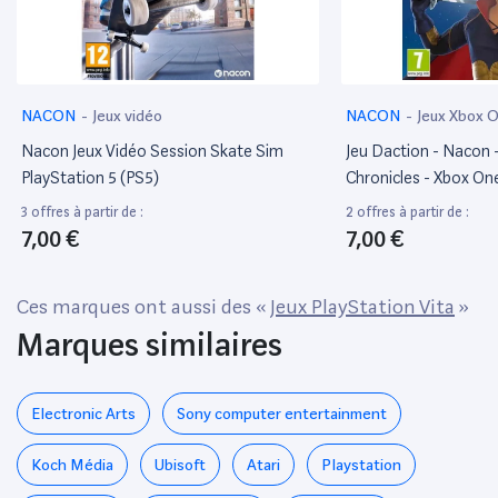
NACON
-
Jeux vidéo
NACON
-
Jeux Xbox 
Nacon Jeux Vidéo Session Skate Sim
Jeu Daction - Nacon 
PlayStation 5 (PS5)
Chronicles - Xbox On
- 12+
3 offres à partir de :
2 offres à partir de :
7,00 €
7,00 €
Ces marques ont aussi des «
Jeux PlayStation Vita
»
Marques similaires
Electronic Arts
Sony computer entertainment
Koch Média
Ubisoft
Atari
Playstation